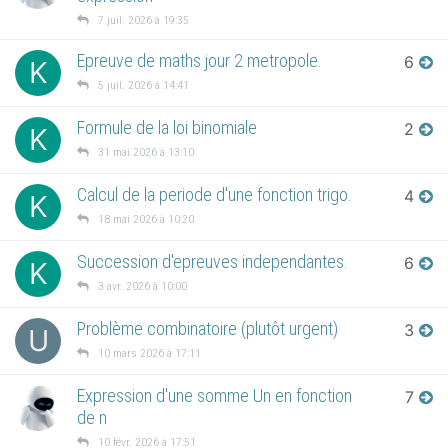
7 juil. 2026 à 19:35
Epreuve de maths jour 2 metropole.
6
K
5 juil. 2026 à 14:41
Formule de la loi binomiale
2
K
31 mai 2026 à 13:10
Calcul de la periode d'une fonction trigo.
4
K
18 mai 2026 à 10:20
Succession d'epreuves independantes.
6
K
3 avr. 2026 à 10:00
Problème combinatoire (plutôt urgent)
3
U
10 mars 2026 à 17:11
Expression d'une somme Un en fonction
7
de n
10 févr. 2026 à 17:51