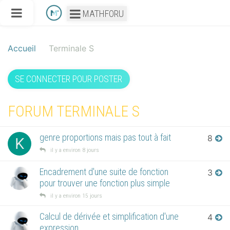
MATHFORU
Accueil
Terminale S
SE CONNECTER POUR POSTER
FORUM TERMINALE S
genre proportions mais pas tout à fait
8
K
il y a environ 8 jours
Encadrement d'une suite de fonction
3
pour trouver une fonction plus simple
il y a environ 15 jours
Calcul de dérivée et simplification d'une
4
expression