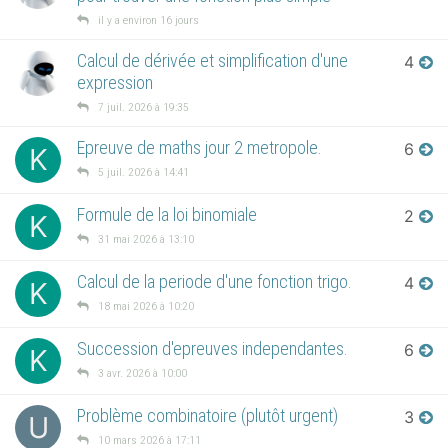
il y a environ 16 jours
Calcul de dérivée et simplification d'une
4
expression
7 juil. 2026 à 19:35
Epreuve de maths jour 2 metropole.
6
K
5 juil. 2026 à 14:41
Formule de la loi binomiale
2
K
31 mai 2026 à 13:10
Calcul de la periode d'une fonction trigo.
4
K
18 mai 2026 à 10:20
Succession d'epreuves independantes.
6
K
3 avr. 2026 à 10:00
Problème combinatoire (plutôt urgent)
3
U
10 mars 2026 à 17:11