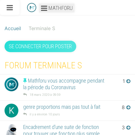
MATHFORU
Accueil
Terminale S
SE CONNECTER POUR POSTER
FORUM TERMINALE S
Mathforu vous accompagne pendant
1
la période du Coronavirus
18 mars 2020 à 09:59
genre proportions mais pas tout à fait
8
K
il y a environ 10 jours
Encadrement d'une suite de fonction
3
pour trouver une fonction plus simple