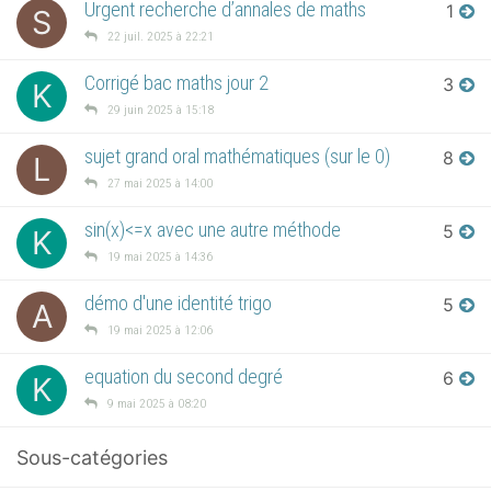
Urgent recherche d’annales de maths
1
S
22 juil. 2025 à 22:21
Corrigé bac maths jour 2
3
K
29 juin 2025 à 15:18
sujet grand oral mathématiques (sur le 0)
8
L
27 mai 2025 à 14:00
sin(x)<=x avec une autre méthode
5
K
19 mai 2025 à 14:36
démo d'une identité trigo
5
A
19 mai 2025 à 12:06
equation du second degré
6
K
9 mai 2025 à 08:20
Sous-catégories