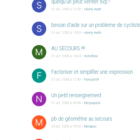
quelqu'un peut verifier svp !
S
31 oct. 2005 à 15:03
•
shorty-math
besoin d'aide sur un probleme de cycliste
S
31 oct. 2005 à 14:59
•
shorty-math
AU SECOURS !!!!
M
31 oct. 2005 à 14:54
•
mimiflora
Factoriser et simplifier une expression
F
31 oct. 2005 à 12:43
•
Fannyb04
Un petit renseignement
N
31 oct. 2005 à 09:49
•
Nezpapeur
pb de géométrie au secours
M
30 oct. 2005 à 19:56
•
Margaux