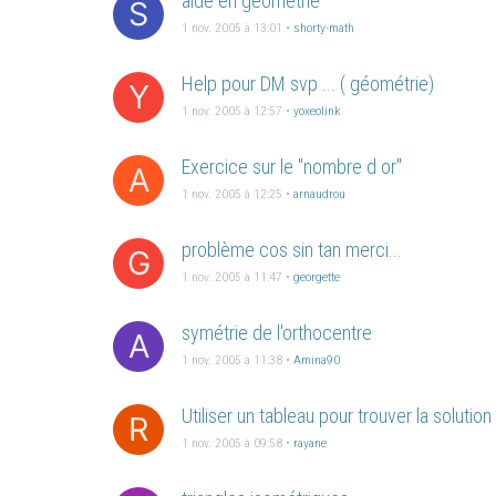
aide en geometrie
S
1 nov. 2005 à 13:01
•
shorty-math
Help pour DM svp ... ( géométrie)
Y
1 nov. 2005 à 12:57
•
yoxeolink
Exercice sur le "nombre d or"
A
1 nov. 2005 à 12:25
•
arnaudrou
problème cos sin tan merci...
G
1 nov. 2005 à 11:47
•
georgette
symétrie de l'orthocentre
A
1 nov. 2005 à 11:38
•
Amina90
Utiliser un tableau pour trouver la solution
R
1 nov. 2005 à 09:58
•
rayane