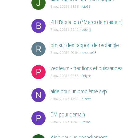
J
8 nov. 2005 à 21:58
•
jojo28
PB d'équation (*Merci de m'aider*)
B
7 nov. 2005 à 20:19
•
bbenjj
dm sur des rapport de rectangle
R
7 nov. 2005 à 09:04
•
reveuse13
vecteurs - fractions et puissances
P
6 nov. 2005 à 20:55
•
Polyne
aide pour un problème svp
N
5 nov. 2005 à 14:31
•
ninette
DM pour demain
P
2 nov. 2005 à 15:41
•
Philoo
Aide pour un encadrement