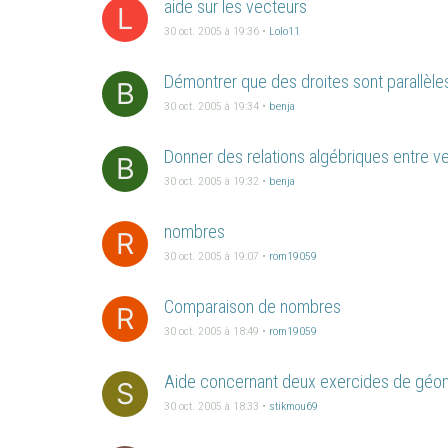
aide sur les vecteurs
L
30 oct. 2005 à 19:36
•
Lolo11
Démontrer que des droites sont parallèles
B
30 oct. 2005 à 19:34
•
benja
Donner des relations algébriques entre v
B
30 oct. 2005 à 19:32
•
benja
nombres
R
30 oct. 2005 à 19:07
•
rom19059
Comparaison de nombres
R
30 oct. 2005 à 18:49
•
rom19059
Aide concernant deux exercides de géo
S
30 oct. 2005 à 18:33
•
stikmou69