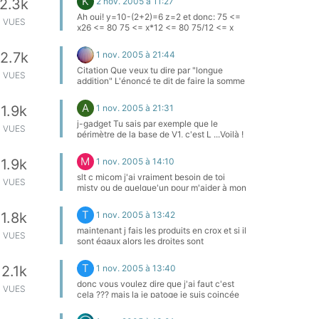
K
2 nov. 2005 à 11:27
2.3k
Ah oui! y=10-(2+2)=6 z=2 et donc: 75 <=
VUES
x26 <= 80 75 <= x*12 <= 80 75/12 <= x
<= 80/12 6.25 <= x <= ~6.6
1 nov. 2005 à 21:44
2.7k
Citation Que veux tu dire par "longue
VUES
addition" L'énoncé te dit de faire la somme
des chiffres. La somme des chiffres d'un
nombre que tu dois auparavant calculer.
A
1 nov. 2005 à 21:31
1.9k
Par exemple la somme des chiffres du
nombre 2005 est 2+0+0+5 Citation un
j-gadget Tu sais par exemple que le
VUES
site donnant les formules des puissances
périmètre de la base de V1, c'est L ...Voilà !
http://mathocollege.free.fr/ A++
Ce qui veut dire que le volume du cylindre
A, c'est L x l. Donc que le volume du
M
1 nov. 2005 à 14:10
1.9k
cylindre B, c'est l x L... Donc les deux
cylindres ont le même volume... C'est ça ?
slt c micom j'ai vraiment besoin de toi
VUES
Par contre pour la seconde partie, j'ai le
misty ou de quelque'un pour m'aider à mon
même probleme, je sais pas factoriser des
DM de math pour les 3 autres lignes. vous
symboles... Mais par contre, si ma
pourrezvoir mon énoncer page 3 aider moi
T
1 nov. 2005 à 13:42
1.8k
deduction de la premiere partie est bonne,
vite merci
je devrais trouver 0 pour "V1-V2" et donc
maintenant j fais les produits en crox et si il
VUES
dire que V1 et V2 sont identiques...
sont égaux alors les droites sont
collineaire et donc proportionelles
T
1 nov. 2005 à 13:40
2.1k
donc vous voulez dire que j'ai faut c'est
VUES
cela ??? mais la je patoge je suis coincée
et je ne sais pas comment faire pour m'en
sortir pouvz vous m'aider??