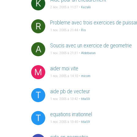
K
2 nov. 2005 à 11:27
•
Kazuki
Probleme avec trois exercices de puiss
R
1 nov. 2005 à 21:44
•
Ris
Soucis avec un exercice de geometrie
A
1 nov. 2005 à 21:31
•
Aldebaran
aider moi vite
M
1 nov. 2005 à 14:10
•
micom
aide pb de vecteur
T
1 nov. 2005 à 13:42
•
titia59
equations irrationnel
T
1 nov. 2005 à 13:40
•
titia59