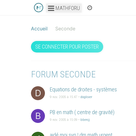
P
11 nov. 2005 à 15:48
•
Philoo
MATHFORU
equations de droites systèmes
D
10 nov. 2005 à 18:41
•
doglover
les Inéquations
A
10 nov. 2005 à 15:55
•
alix
Exo de géométrie
M
9 nov. 2005 à 16:55
•
Misty
Equations de droites - systèmes
D
9 nov. 2005 à 15:47
•
doglover
PB en math ( centre de gravité)
B
9 nov. 2005 à 15:09
•
bbenjj
aidé moi svp ! dm math urgent