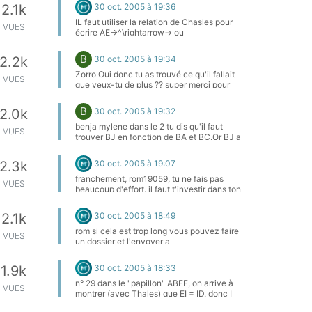
m'aide ce serait trés sympa! bonne fin de
30 oct. 2005 à 19:36
2.1k
journée!
IL faut utiliser la relation de Chasles pour
VUES
écrire AE→^\rightarrow→ ou
BE→^\rightarrow→ ou CE→^\rightarrow→
en fonction de AB→^\rightarrow→
B
30 oct. 2005 à 19:34
2.2k
AC→^\rightarrow→ BC→^\rightarrow→ A
toi de trouver ce qui est plus facile.
Zorro Oui donc tu as trouvé ce qu'il fallait
VUES
que veux-tu de plus ?? super merci pour
tout et bon courage moi j'ai pas encore
finit le week end va etre long!!!
B
30 oct. 2005 à 19:32
2.0k
benja mylene dans le 2 tu dis qu'il faut
VUES
trouver BJ en fonction de BA et BC.Or BJ a
la même longueur que BA et comme J est
le milieu de AD et BC ça donne le résultat
30 oct. 2005 à 19:07
2.3k
que je t'ai donné au dessus Excuse moi, je
ne comprends pas . Comment sais tu que
franchement, rom19059, tu ne fais pas
VUES
BA et BJ sont de même longueur? toujours
beaucoup d'effort. il faut t'investir dans ton
pas compris comment tu trouves BJ=BA-
travail personnel pour espérer réussir en
1/2BC....la réponse c'est bien l'explication
seconde !
30 oct. 2005 à 18:49
2.1k
aprés des heures de boulot c'est mieux!!!!!!!
et pour moi BA et BJ n'ont toujours pas la
rom si cela est trop long vous pouvez faire
VUES
même longueur....à l'aide. bon courage à
un dossier et l'envoyer a
vous si tout le monde est aussi lent que
rom19059@msn.com par e-mail merci. il
moi!!!!!
semble que tu te méprends un peu sur la
30 oct. 2005 à 18:33
1.9k
vocation de ce forum.
n° 29 dans le "papillon" ABEF, on arrive à
VUES
montrer (avec Thales) que EI = ID. donc I
est le milieu de [ED]. le thèorème des