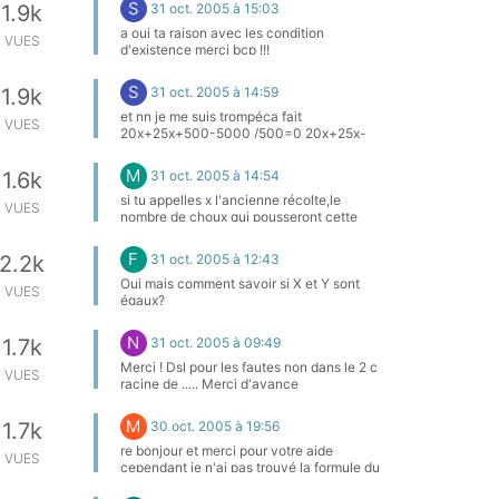
S
31 oct. 2005 à 15:03
1.9k
equiv/ (4x^2-6x+2)/ (2x+1) (2x -1) - (2
(4x^2-1) ) + (2x) (2x+1)/ (2x-1)(2x+1)
a oui ta raison avec les condition
VUES
equiv/ ((4x^2-6x+2) - (8x^2-2) +
d'existence merci bcp !!!
(4x^2+2x)) / (2x-1)(2x+1) = 0 equiv/
numérateur nul -4x + 4=0 si je ne fais pas
S
31 oct. 2005 à 14:59
1.9k
d'erreur de calcul on doit arriver à cela. A
toi de vérifier sans oublier la valeur qui
et nn je me suis trompéca fait
VUES
annule le dénominateur et qui est interdite.
20x+25x+500-5000 /500=0 20x+25x-
5000 45-5000=0 x=5000/45 =111.111
enfin je suis pas sur y a pas quelqu'un pour
M
31 oct. 2005 à 14:54
1.6k
veridfier
si tu appelles x l'ancienne récolte,le
VUES
nombre de choux qui pousseront cette
année est de 211+x.je vois que ça.En tout
cas quand tu auras corrigés cet exercice
F
31 oct. 2005 à 12:43
2.2k
envoie moi la réponse
Oui mais comment savoir si X et Y sont
VUES
égaux?
N
31 oct. 2005 à 09:49
1.7k
Merci ! Dsl pour les fautes non dans le 2 c
VUES
racine de ..... Merci d'avance
M
30 oct. 2005 à 19:56
1.7k
re bonjour et merci pour votre aide
VUES
cependant je n'ai pas trouvé la formule du
deuxiemement!! si vous pouvez encore