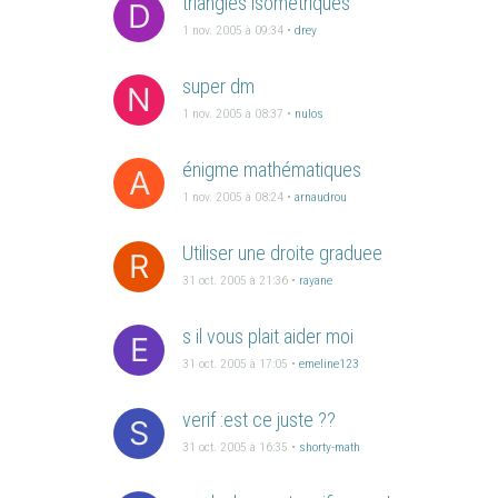
triangles isométriques
D
1 nov. 2005 à 09:34
•
drey
super dm
N
1 nov. 2005 à 08:37
•
nulos
énigme mathématiques
A
1 nov. 2005 à 08:24
•
arnaudrou
Utiliser une droite graduee
R
31 oct. 2005 à 21:36
•
rayane
s il vous plait aider moi
E
31 oct. 2005 à 17:05
•
emeline123
verif :est ce juste ??
S
31 oct. 2005 à 16:35
•
shorty-math