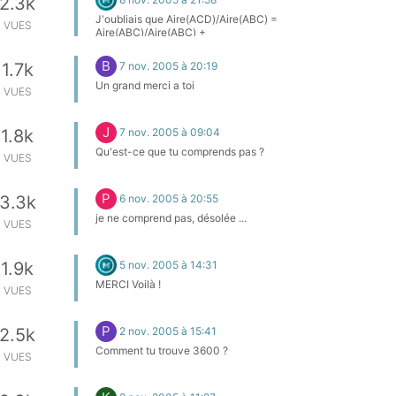
2.3k
J'oubliais que Aire(ACD)/Aire(ABC) =
VUES
Aire(ABC)/Aire(ABC) +
Aire(BCD)/Aire(ABC), par additivité des
aires. D'où le 1+... 2/ est tout-à-fait
B
7 nov. 2005 à 20:19
1.7k
semblable. 3/ Tu chercheras en songeant
que la q. 1/ doit servir quelque part... Je te
Un grand merci a toi
VUES
rappelle que tu dois prouver que AB/AD =
AC/AE.
J
7 nov. 2005 à 09:04
1.8k
Qu'est-ce que tu comprends pas ?
VUES
P
6 nov. 2005 à 20:55
3.3k
je ne comprend pas, désolée ...
VUES
5 nov. 2005 à 14:31
1.9k
MERCI Voilà !
VUES
P
2 nov. 2005 à 15:41
2.5k
Comment tu trouve 3600 ?
VUES