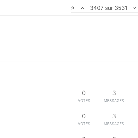
0
2
3407 sur 3531
VOTES
MESSAGES
0
5
VOTES
MESSAGES
0
4
VOTES
MESSAGES
0
5
VOTES
MESSAGES
0
3
VOTES
MESSAGES
0
3
VOTES
MESSAGES