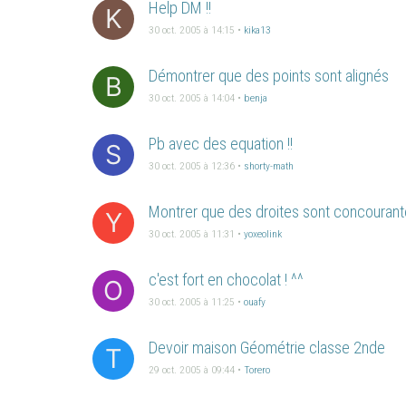
Help DM !!
K
30 oct. 2005 à 14:15
•
kika13
Démontrer que des points sont alignés
B
30 oct. 2005 à 14:04
•
benja
Pb avec des equation !!
S
30 oct. 2005 à 12:36
•
shorty-math
Montrer que des droites sont concouran
Y
30 oct. 2005 à 11:31
•
yoxeolink
c'est fort en chocolat ! ^^
O
30 oct. 2005 à 11:25
•
ouafy
Devoir maison Géométrie classe 2nde
T
29 oct. 2005 à 09:44
•
Torero