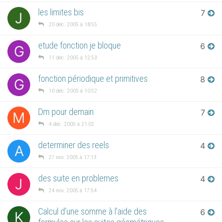
les limites bis
7
J
20 déc. 2005 à 18:55
etude fonction je bloque
6
G
11 déc. 2005 à 12:53
fonction périodique et primitives
8
G
10 déc. 2005 à 10:52
Dm pour demain
7
M
4 déc. 2005 à 21:02
determiner des reels
4
A
27 nov. 2005 à 17:13
des suite en problemes
4
J
24 nov. 2005 à 17:54
Calcul d'une somme à l'aide des
6
K