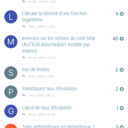
13 déc. 2006 à 18:00
Calculer la dérivée d'une fonction
9
L
logarithme
3 déc. 2006 à 17:59
exercice sur les notions de coût total
40
M
(AUTEUR aldochedu61 modifié par
miumiu)
29 nov. 2006 à 21:01
exo de limites
2
S
4 nov. 2006 à 13:35
Statistiques taux d'évolution
2
P
2 nov. 2006 à 09:20
Calcul de taux d'évolution
1
G
28 oct. 2006 à 15:45
Suite arithmétiques et géométrique ?
3