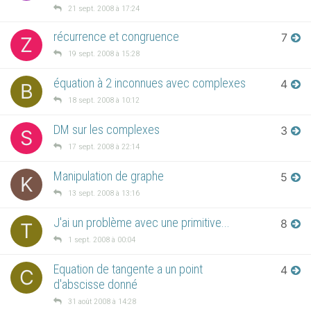
21 sept. 2008 à 17:24
récurrence et congruence
7
Z
19 sept. 2008 à 15:28
équation à 2 inconnues avec complexes
4
B
18 sept. 2008 à 10:12
DM sur les complexes
3
S
17 sept. 2008 à 22:14
Manipulation de graphe
5
K
13 sept. 2008 à 13:16
J'ai un problème avec une primitive...
8
T
1 sept. 2008 à 00:04
Equation de tangente a un point
4
C
d'abscisse donné
31 août 2008 à 14:28