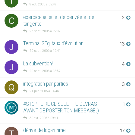
T
9 oct. 2006 à 05:49
exercice au sujet de derivée et de
2
C
tangente
27 sept. 2006 à 19:37
Terminal STg!!taux d'évolution
13
J
20 sept. 2006 à 16:41
La subvention!!!
4
J
20 sept. 2006 à 15:57
integration par parties
3
Q
21 juin 2006 à 14:46
#STOP : LIRE CE SUJET TU DEVRAS
1
AVANT DE POSTER TON MESSAGE ;)
30 avr. 2006 à 09:41
dérivé de logarithme
17
T