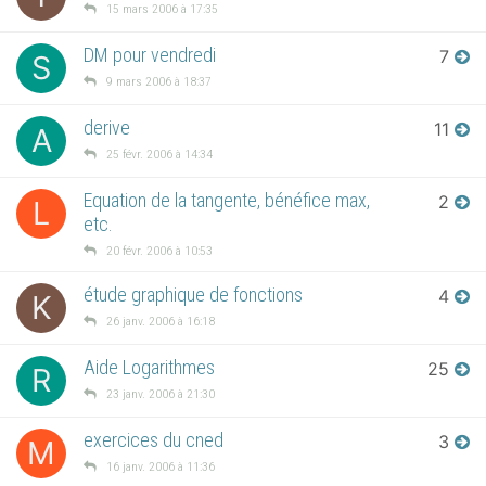
15 mars 2006 à 17:35
DM pour vendredi
7
S
9 mars 2006 à 18:37
derive
11
A
25 févr. 2006 à 14:34
Equation de la tangente, bénéfice max,
2
L
etc.
20 févr. 2006 à 10:53
étude graphique de fonctions
4
K
26 janv. 2006 à 16:18
Aide Logarithmes
25
R
23 janv. 2006 à 21:30
exercices du cned
3
M
16 janv. 2006 à 11:36