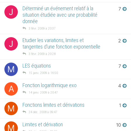
Déterminé un événement relatif à la
7
J
situation étudiée avec une probabilité
donnée
3 févr. 2009 à 20:37
Etudier les variations, limites et
2
J
tangentes d'une fonction exponentielle
3 févr. 2009 à 20:28
LES équations
7
M
15 janv. 2009 à 16:50
Fonction logarithmique exo
4
A
14 janv. 2009 à 20:47
Fonctions limites et dérivations
1
M
24 déc. 2008 à 09:47
Limites et dérivation
10
M