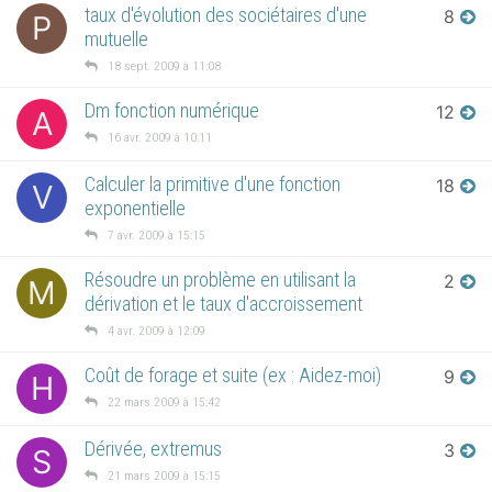
taux d'évolution des sociétaires d'une
8
P
mutuelle
18 sept. 2009 à 11:08
Dm fonction numérique
12
A
16 avr. 2009 à 10:11
Calculer la primitive d'une fonction
18
V
exponentielle
7 avr. 2009 à 15:15
Résoudre un problème en utilisant la
2
M
dérivation et le taux d'accroissement
4 avr. 2009 à 12:09
Coût de forage et suite (ex : Aidez-moi)
9
H
22 mars 2009 à 15:42
Dérivée, extremus
3
S
21 mars 2009 à 15:15