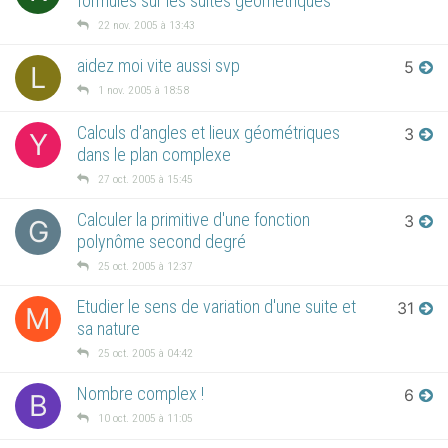
formules sur les suites géométriques
22 nov. 2005 à 13:43
aidez moi vite aussi svp
5
L
1 nov. 2005 à 18:58
Calculs d'angles et lieux géométriques
3
Y
dans le plan complexe
27 oct. 2005 à 15:45
Calculer la primitive d'une fonction
3
G
polynôme second degré
25 oct. 2005 à 12:37
Etudier le sens de variation d'une suite et
31
M
sa nature
25 oct. 2005 à 04:42
Nombre complex !
6
B
10 oct. 2005 à 11:05