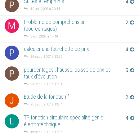
Suites et emprunts
4
P
10 oct. 2007 à 20:44
Problème de compréhension
2
M
(pourcentages)
3 oct. 2007 à 17:49
calculer une fourchette de prix
4
P
25 sept. 2007 à 13:56
pourcentages : hausse, baisse de prix et
5
P
taux d'évolution
23 sept. 2007 à 17:51
Etude de la fonction f
2
J
20 sept. 2007 à 13:34
TP fonction circulaire spécialité génie
4
L
électrotechnique
19 sept. 2007 à 17:58