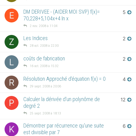
DM DERIVEE - (AIDER MOI SVP) f(x)=
5
E
70,228+5,104x+4 ln x
2 nov. 2008 à 11:04
Les Indices
2
Z
28 oct. 2008 à 22:30
coûts de fabrication
2
L
16 oct. 2008 à 15:32
Résolution Approché d'équation f(x) = 0
4
R
29 sept. 2008 à 20:06
Calculer la dérivée d'un polynôme de
12
P
degré 2
25 sept. 2008 à 18:13
Démontrer par récurrence qu'une suite
6
K
est divisible par 7