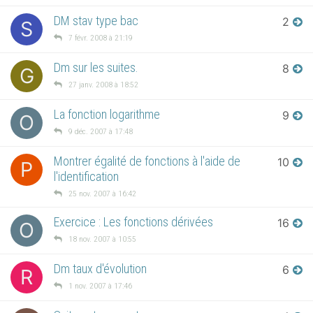
DM stav type bac
2
S
7 févr. 2008 à 21:19
Dm sur les suites.
8
G
27 janv. 2008 à 18:52
La fonction logarithme
9
O
9 déc. 2007 à 17:48
Montrer égalité de fonctions à l'aide de
10
P
l'identification
25 nov. 2007 à 16:42
Exercice : Les fonctions dérivées
16
O
18 nov. 2007 à 10:55
Dm taux d'évolution
6
R
1 nov. 2007 à 17:46