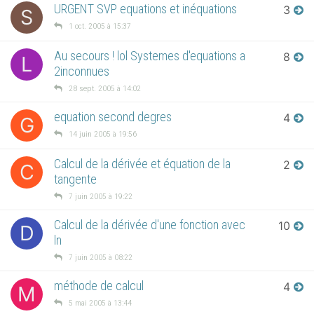
URGENT SVP equations et inéquations
3
S
1 oct. 2005 à 15:37
Au secours ! lol Systemes d'equations a
8
L
2inconnues
28 sept. 2005 à 14:02
equation second degres
4
G
14 juin 2005 à 19:56
Calcul de la dérivée et équation de la
2
C
tangente
7 juin 2005 à 19:22
Calcul de la dérivée d'une fonction avec
10
D
ln
7 juin 2005 à 08:22
méthode de calcul
4
M
5 mai 2005 à 13:44