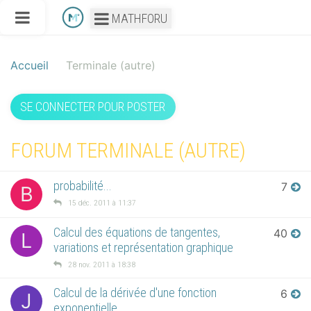
MATHFORU
Accueil
Terminale (autre)
SE CONNECTER POUR POSTER
FORUM TERMINALE (AUTRE)
probabilité...
7
B
15 déc. 2011 à 11:37
Calcul des équations de tangentes,
40
L
variations et représentation graphique
28 nov. 2011 à 18:38
Calcul de la dérivée d'une fonction
6
J
exponentielle