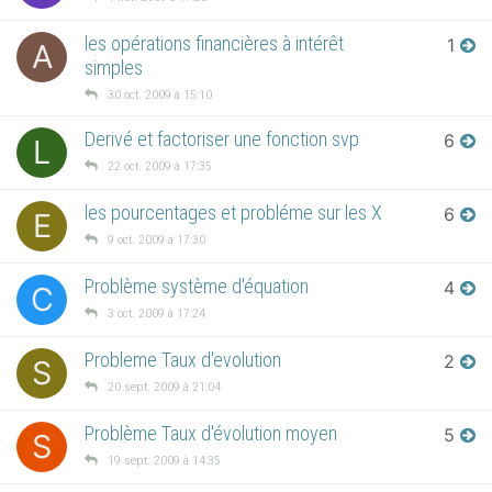
les opérations financières à intérêt
1
A
simples
30 oct. 2009 à 15:10
Derivé et factoriser une fonction svp
6
L
22 oct. 2009 à 17:35
les pourcentages et probléme sur les X
6
E
9 oct. 2009 à 17:30
Problème système d'équation
4
C
3 oct. 2009 à 17:24
Probleme Taux d'evolution
2
S
20 sept. 2009 à 21:04
Problème Taux d'évolution moyen
5
S
19 sept. 2009 à 14:35