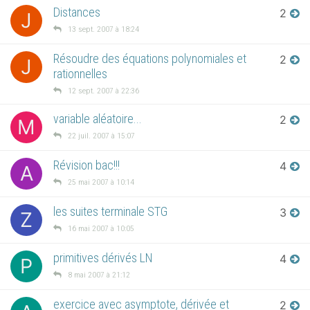
Distances
2
J
13 sept. 2007 à 18:24
Résoudre des équations polynomiales et
2
J
rationnelles
12 sept. 2007 à 22:36
variable aléatoire...
2
M
22 juil. 2007 à 15:07
Révision bac!!!
4
A
25 mai 2007 à 10:14
les suites terminale STG
3
Z
16 mai 2007 à 10:05
primitives dérivés LN
4
P
8 mai 2007 à 21:12
exercice avec asymptote, dérivée et
2