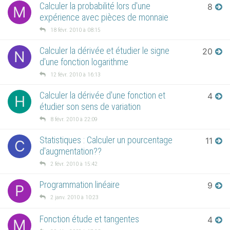
Calculer la probabilité lors d'une
8
M
expérience avec pièces de monnaie
18 févr. 2010 à 08:15
Calculer la dérivée et étudier le signe
20
N
d'une fonction logarithme
12 févr. 2010 à 16:13
Calculer la dérivée d'une fonction et
4
H
étudier son sens de variation
8 févr. 2010 à 22:09
Statistiques : Calculer un pourcentage
11
C
d'augmentation??
2 févr. 2010 à 15:42
Programmation linéaire
9
P
2 janv. 2010 à 10:23
Fonction étude et tangentes
4
M