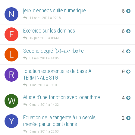
jeux d'echecs suite numerique
6
N
11 sept. 2011 à 19:18
Exercice sur les dominos
6
F
15 juin 2011 à 08:49
Second degré f(x)=ax²+bx+c
4
L
31 mai 2011 à 14:06
fonction exponentielle de base A
9
R
TERMINALE STG
1 mai 2011 à 18:10
étude d'une fonction avec logarithme
4
W
9 mars 2011 à 14:22
Equation de la tangente à un cercle,
2
Y
menée par un point donné
6 mars 2011 à 22:53