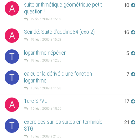
suite arithmétique géométrique petit
10
A
question !!
19 févr. 2009 à 15:02
Scindé: Suite d'adeline54 (exo 2)
16
A
19 févr. 2009 à 15:02
logarithme népérien
5
T
19 févr. 2009 à 12:36
calculer la dérivé d'une fonction
7
T
logarithme
18 févr. 2009 à 11:23
1ere SPVL
17
A
16 févr. 2009 à 18:00
exercices sur les suites en terminale
21
T
STG
15 févr. 2009 à 21:00