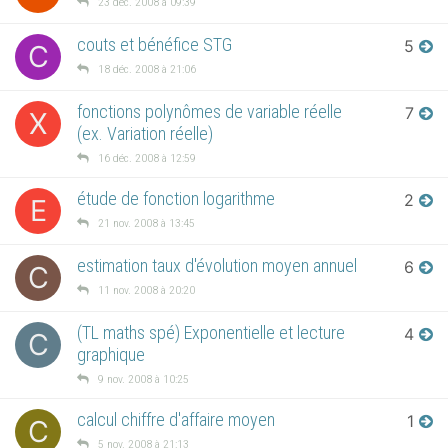
23 déc. 2008 à 09:39
couts et bénéfice STG
5
C
18 déc. 2008 à 21:06
fonctions polynômes de variable réelle
7
X
(ex. Variation réelle)
16 déc. 2008 à 12:59
étude de fonction logarithme
2
E
21 nov. 2008 à 13:45
estimation taux d'évolution moyen annuel
6
C
11 nov. 2008 à 20:20
(TL maths spé) Exponentielle et lecture
4
C
graphique
9 nov. 2008 à 10:25
calcul chiffre d'affaire moyen
1
C
5 nov. 2008 à 21:13