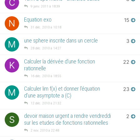
C
9 janv. 2011 à 18:39
Equation exo
15
N
31 déc. 2010 à 10:18
une sphere inscrite dans un cercle
3
M
28 déc. 2010 à 14:27
Calculer la dérivée d'une fonction
22
K
rationnelle
16 déc. 2010 à 18:55
Calculer lim f(x) et donner l'équation
23
M
d'une asymptote a (C)
12 déc. 2010 à 21:32
devoir maison urgent a rendre vendreddi
2
S
sur les etudes de fonctions rationnelles
2 nov. 2010 à 22:48