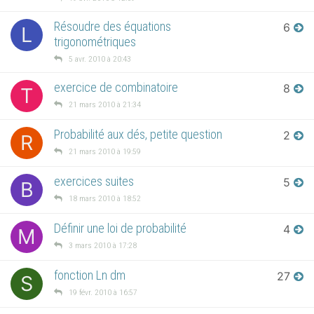
Résoudre des équations
6
L
trigonométriques
5 avr. 2010 à 20:43
exercice de combinatoire
8
T
21 mars 2010 à 21:34
Probabilité aux dés, petite question
2
R
21 mars 2010 à 19:59
exercices suites
5
B
18 mars 2010 à 18:52
Définir une loi de probabilité
4
M
3 mars 2010 à 17:28
fonction Ln dm
27
S
19 févr. 2010 à 16:57