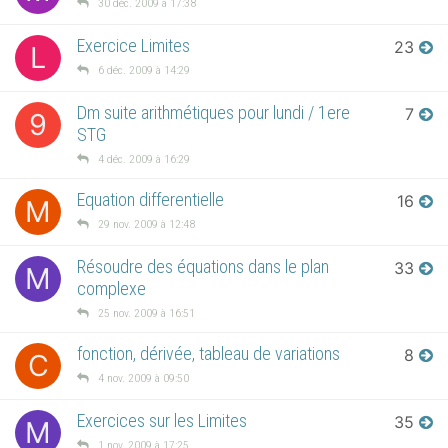
30 déc. 2009 à 17:38
Exercice Limites
23
L
6 déc. 2009 à 14:29
Dm suite arithmétiques pour lundi / 1ere
7
9
STG
4 déc. 2009 à 16:29
Equation differentielle
16
M
29 nov. 2009 à 12:48
Résoudre des équations dans le plan
33
M
complexe
25 nov. 2009 à 16:51
fonction, dérivée, tableau de variations
8
C
4 nov. 2009 à 09:50
Exercices sur les Limites
35
M
1 nov. 2009 à 17:25