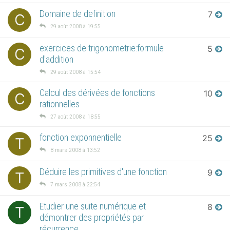
Domaine de definition
7
C
29 août 2008 à 19:55
exercices de trigonometrie:formule
5
C
d'addition
29 août 2008 à 15:54
Calcul des dérivées de fonctions
10
C
rationnelles
27 août 2008 à 18:55
fonction exponnentielle
25
T
8 mars 2008 à 13:52
Déduire les primitives d'une fonction
9
T
7 mars 2008 à 22:54
Etudier une suite numérique et
8
T
démontrer des propriétés par
récurrence