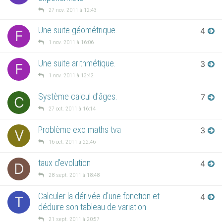
27 nov. 2011 à 12:43
Une suite géométrique.
4
F
1 nov. 2011 à 16:06
Une suite arithmétique.
3
F
1 nov. 2011 à 13:42
Système calcul d'âges.
7
C
27 oct. 2011 à 16:14
Problème exo maths tva
3
V
16 oct. 2011 à 22:46
taux d'evolution
4
D
28 sept. 2011 à 18:48
Calculer la dérivée d'une fonction et
4
T
déduire son tableau de variation
21 sept. 2011 à 20:57