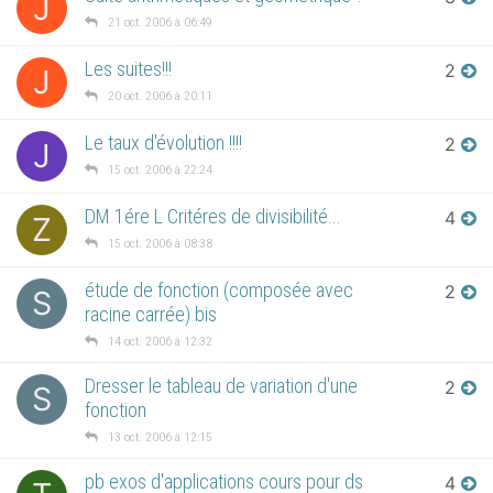
J
21 oct. 2006 à 06:49
Les suites!!!
2
J
20 oct. 2006 à 20:11
Le taux d'évolution !!!!
2
J
15 oct. 2006 à 22:24
DM 1ére L Critéres de divisibilité...
4
Z
15 oct. 2006 à 08:38
étude de fonction (composée avec
2
S
racine carrée) bis
14 oct. 2006 à 12:32
Dresser le tableau de variation d'une
2
S
fonction
13 oct. 2006 à 12:15
pb exos d'applications cours pour ds
4