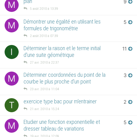
plan
9
M
5 août 2010 à 13:39
Démontrer une égalité en utilisant les
5
M
formules de trigonométrie
2 août 2010 à 07:39
Déterminer la raison et le terme initial
11
I
d'une suite géométrique
27 avr. 2010 à 22:37
Déterminer coordonnées du point de la
3
M
courbe le plus proche d'un point
23 avr. 2010 à 11:04
exercice type bac pour m'entrainer
2
T
21 avr. 2010 à 15:24
Etudier une fonction exponentielle et
5
M
dresser tableau de variations
19 avr. 2010 à 12:09