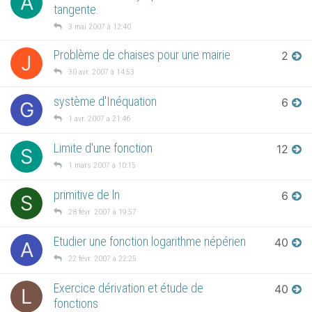
A
tangente.
3 mai 2007 à 12:40
Problème de chaises pour une mairie
2
J
30 avr. 2007 à 14:53
système d'Inéquation
6
G
1 avr. 2007 à 21:46
Limite d'une fonction
12
S
1 mars 2007 à 10:15
primitive de ln
6
S
28 févr. 2007 à 19:57
Etudier une fonction logarithme népérien
40
A
22 févr. 2007 à 22:25
Exercice dérivation et étude de
40
L
fonctions