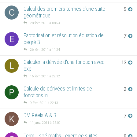
Calcul des premiers termes d'une suite
5
C
géométrique
28 févr. 2011 à 08:53
Factorisation et résolution équation de
7
E
degré 3
26 févr. 2011 à 11:24
Calculer la dérivée d'une fonction avec
13
L
exp
16 févr. 2011 à 22:12
Calcule de dérivées et limites de
2
P
fonctions ln
9 févr. 2011 à 22:13
DM Réels A & B
7
K
11 janv. 2011 à 22:09
Term L spé maths - exercice suites
8