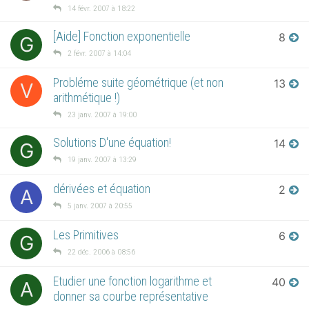
14 févr. 2007 à 18:22
[Aide] Fonction exponentielle
8
G
2 févr. 2007 à 14:04
Probléme suite géométrique (et non
13
V
arithmétique !)
23 janv. 2007 à 19:00
Solutions D'une équation!
14
G
19 janv. 2007 à 13:29
dérivées et équation
2
A
5 janv. 2007 à 20:55
Les Primitives
6
G
22 déc. 2006 à 08:56
Etudier une fonction logarithme et
40
A
donner sa courbe représentative