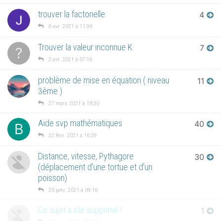
trouver la factorielle
4
6 avr. 2021 à 11:36
Trouver la valeur inconnue K
7
?
2 avr. 2021 à 07:16
problème de mise en équation ( niveau
11
3ème )
27 mars 2021 à 18:30
Aide svp mathématiques
40
B
22 févr. 2021 à 16:29
Distance, vitesse, Pythagore
30
(déplacement d'une tortue et d'un
poisson)
20 janv. 2021 à 09:16
Ce sujet a été supprimé !
1