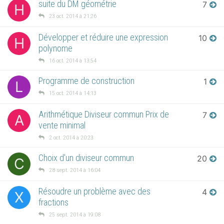
suite du DM géométrie
7
H
23 oct. 2014 à 21:26
Développer et réduire une expression
10
H
polynome
16 oct. 2014 à 13:54
Programme de construction
1
L
15 oct. 2014 à 14:13
Arithmétique Diviseur commun Prix de
7
A
vente minimal
2 oct. 2014 à 20:23
Choix d'un diviseur commun
20
C
28 sept. 2014 à 16:04
Résoudre un problème avec des
4
X
fractions
25 sept. 2014 à 19:08