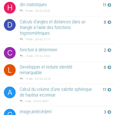
dm statistiques
11
H
30 déc. 2014 à 20:45
Calculs d'angles et distances dans un
8
D
triangle à l'aide des fonctions
trigonométriques
18 déc. 2014 à 21:17
fonction à déterminer
2
C
14 déc. 2014 à 19:52
Developper et reduire identité
6
L
remarquable
13 déc. 2014 à 20:18
Calcul du volume d'une calotte sphérique
11
A
de hauteur inconnue
9 déc. 2014 à 08:47
image,antécédent
3
G