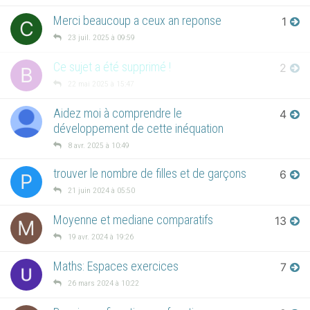
Merci beaucoup a ceux an reponse
1
C
23 juil. 2025 à 09:59
Ce sujet a été supprimé !
2
B
22 mai 2025 à 15:47
Aidez moi à comprendre le
4
développement de cette inéquation
8 avr. 2025 à 10:49
trouver le nombre de filles et de garçons
6
P
21 juin 2024 à 05:50
Moyenne et mediane comparatifs
13
M
19 avr. 2024 à 19:26
Maths: Espaces exercices
7
26 mars 2024 à 10:22