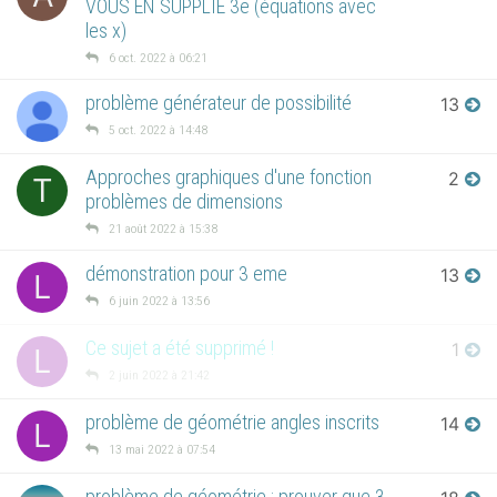
VOUS EN SUPPLIE 3e (équations avec
les x)
6 oct. 2022 à 06:21
problème générateur de possibilité
13
5 oct. 2022 à 14:48
Approches graphiques d'une fonction
2
T
problèmes de dimensions
21 août 2022 à 15:38
démonstration pour 3 eme
13
L
6 juin 2022 à 13:56
Ce sujet a été supprimé !
1
L
2 juin 2022 à 21:42
problème de géométrie angles inscrits
14
L
13 mai 2022 à 07:54
problème de géométrie : prouver que 3