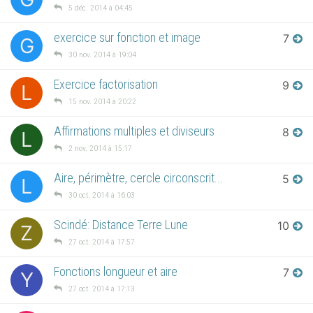
5 déc. 2014 à 04:45
exercice sur fonction et image
7
G
30 nov. 2014 à 19:04
Exercice factorisation
9
L
15 nov. 2014 à 20:22
Affirmations multiples et diviseurs
8
L
2 nov. 2014 à 15:17
Aire, périmètre, cercle circonscrit...
5
L
30 oct. 2014 à 16:03
Scindé: Distance Terre Lune
10
Z
27 oct. 2014 à 17:57
Fonctions longueur et aire
7
Y
27 oct. 2014 à 17:13