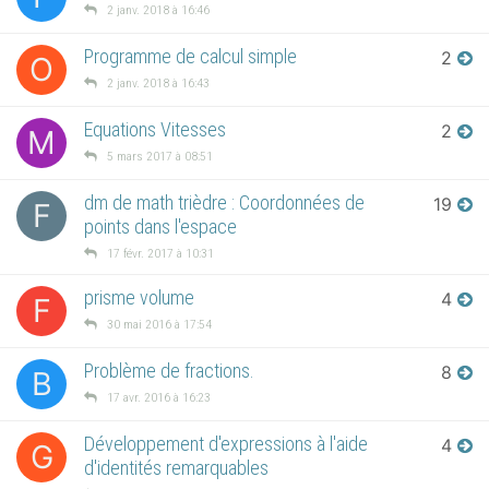
2 janv. 2018 à 16:46
Programme de calcul simple
2
O
2 janv. 2018 à 16:43
Equations Vitesses
2
M
5 mars 2017 à 08:51
dm de math trièdre : Coordonnées de
19
F
points dans l'espace
17 févr. 2017 à 10:31
prisme volume
4
F
30 mai 2016 à 17:54
Problème de fractions.
8
B
17 avr. 2016 à 16:23
Développement d'expressions à l'aide
4
G
d'identités remarquables