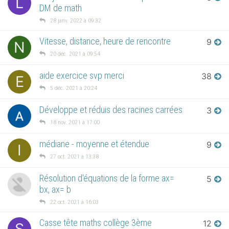
L
DM de math
28 janv. 2022 à 09:32
Vitesse, distance, heure de rencontre
9
N
20 déc. 2021 à 09:54
aide exercice svp merci
38
E
5 déc. 2021 à 20:24
Développe et réduis des racines carrées
3
18 nov. 2021 à 17:00
médiane - moyenne et étendue
9
I
27 oct. 2021 à 13:38
Résolution d'équations de la forme ax=
5
bx, ax= b
22 oct. 2021 à 16:03
Casse tête maths collège 3ème
12
S