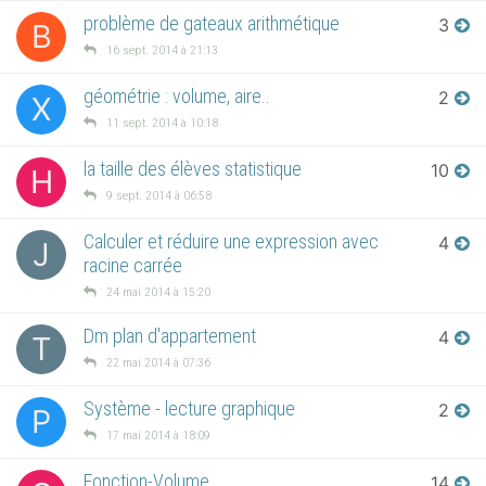
problème de gateaux arithmétique
3
B
16 sept. 2014 à 21:13
géométrie : volume, aire..
2
X
11 sept. 2014 à 10:18
la taille des élèves statistique
10
H
9 sept. 2014 à 06:58
Calculer et réduire une expression avec
4
J
racine carrée
24 mai 2014 à 15:20
Dm plan d'appartement
4
T
22 mai 2014 à 07:36
Système - lecture graphique
2
P
17 mai 2014 à 18:09
Fonction-Volume
14