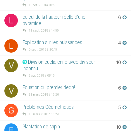
10 oct. 2018 à 07:55
calcul de la hauteur réelle d'une
6
L
pyramide.
11 sept. 2018 à 14:59
Explication sur les puissances
4
L
6 sept. 2018 à 20:45
Division euclidienne avec diviseur
10
V
inconnu
5 avr. 2018 à 08:19
Equation du premier degré
6
V
31 mars 2018 à 13:20
Problèmes Géometriques
5
G
10 mars 2018 à 11:29
Plantation de sapin
10
F