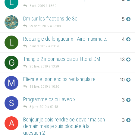
L
8 oct. 2019 à 18:50
Dm sur les fractions de 3e
5
29 sept. 2019 à 13:08
Rectangle de longueur x . Aire maximale.
4
L
6 mars 2019 à 20:19
Triangle 2 inconnues calcul litteral DM
13
G
20 févr. 2019 à 13:29
Etienne et son enclos rectangulaire
10
M
18 févr. 2019 à 10:26
Programme calcul avec x
3
S
3 janv. 2019 à 09:48
Bonjour je dois rendre ce devoir maison
3
A
demain mais je suis bloquée à la
question 2