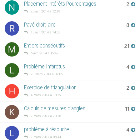
Placement Intérêts Pourcentages
2
N
20 avr. 2014 à 12:19
Pavé droit, aire
8
R
15 avr. 2014 à 14:05
Entiers consécutifs
21
M
6 avr. 2014 à 15:42
Problème Infarctus
4
L
23 mars 2014 à 07:05
Exercice de triangulation
2
H
4 mars 2014 à 18:15
Calculs de mesures d'angles
11
K
2 mars 2014 à 20:16
problème à résoudre...
4
L
2 mars 2014 à 08:34