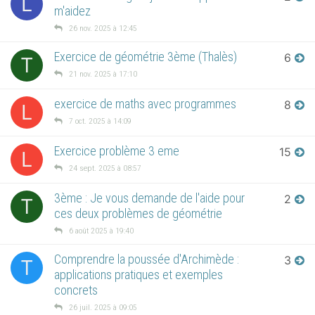
L
m'aidez
26 nov. 2025 à 12:45
Exercice de géométrie 3ème (Thalès)
6
T
21 nov. 2025 à 17:10
exercice de maths avec programmes
8
L
7 oct. 2025 à 14:09
Exercice problème 3 eme
15
L
24 sept. 2025 à 08:57
3ème : Je vous demande de l'aide pour
2
T
ces deux problèmes de géométrie
6 août 2025 à 19:40
Comprendre la poussée d'Archimède :
3
T
applications pratiques et exemples
concrets
26 juil. 2025 à 09:05