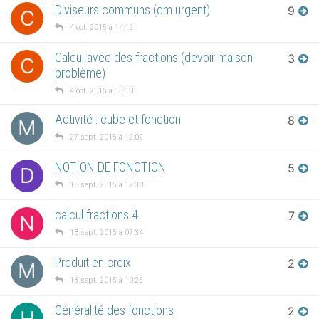
Diviseurs communs (dm urgent)
9
C
4 oct. 2015 à 14:12
Calcul avec des fractions (devoir maison
3
C
problème)
4 oct. 2015 à 13:18
Activité : cube et fonction
8
M
27 sept. 2015 à 12:02
NOTION DE FONCTION
5
D
18 sept. 2015 à 17:38
calcul fractions 4
7
N
18 sept. 2015 à 07:34
Produit en croix
2
M
13 sept. 2015 à 10:25
Généralité des fonctions
2
H