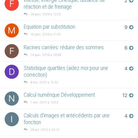
2
F
réaction et de freinage
18 janv. 2016 à 12:55
Equation par substitution
9
M
16 janv. 2016 à 11:01
Racines carrées: réduire des sommes
6
F
14 janv. 2016 à 18:08
Statistique quartiles (aidez moi pour une
4
D
correction)
8 nov. 2015 à 15:32
Calcul numérique Développement
12
N
1 nov. 2015 à 10:50
Calculs d'images et antécédents par une
4
I
fonction
28 oct. 2015 à 20:13