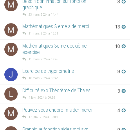
Besoin confirmation sur fonction
8
M
graphique
23 mars 2024 à 14:44
Mathématiques 3 eme aide merci
13
M
11 mars 2024 à 18:31
Mathématiques 3eme deuxième
10
M
exercise
11 mars 2024 à 17:45
Exercice de trigonometrie
9
J
10 mars 2024 à 13:46
Difficulté exo Théorème de Thales
3
L
4 févr. 2024 à 09:55
Pouvez vous encore m aider merci
4
M
17 janv. 2024 à 10:08
Graphique fonction aidez moi svp
9