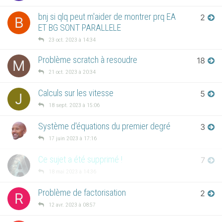
bnj si qlq peut m'aider de montrer prq EA
2
B
ET BG SONT PARALLELE
23 oct. 2023 à 14:34
Problème scratch à resoudre
18
M
21 oct. 2023 à 20:34
Calculs sur les vitesse
5
J
18 sept. 2023 à 15:06
Système d'équations du premier degré
3
17 juin 2023 à 17:16
Ce sujet a été supprimé !
7
18 mai 2023 à 14:36
Problème de factorisation
2
R
12 avr. 2023 à 08:57