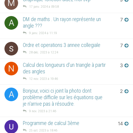
M
17 janv. 2024 à 09:58
DM de maths . Un rayon représente un
7
A
angle ???
9 janv. 2024 à 11:19
Ordre et operations 3 annee collegiale
7
28 déc. 2023 à 12:24
Calcul des longueurs d'un triangle à partir
3
N
des angles
12 nov. 2023 à 19:46
Bonjour, voici ci joint la photo dont
2
A
problème difficile sur les équations que
je n'arrive pas à résoudre.
9 nov. 2023 à 21:46
Programme de calcul 3ème
14
25 oct. 2023 à 18:46