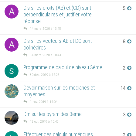
Dis si les droits (AB) et (CD) sont
5
A
perpendiculaires et justifier votre
réponse
14 mars 2020 à 13:45
Dis si les vecteurs AB et DC sont
8
A
colinéaires
14 mars 2020 à 10:43
Programme de calcul de niveau 3ème
2
30 déc. 2019 à 12:25
Devoir maison sur les medianes et
14
moyennes
1 nov. 2019 à 14:04
Dm sur les pyramides 3eme
3
13 oct. 2019 à 10:49
Effectuer des calculs numériques
2