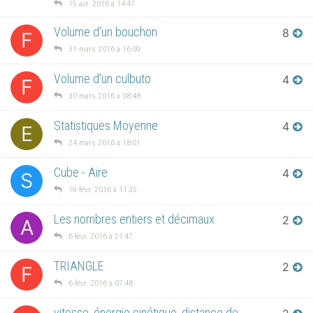
15 avr. 2016 à 14:47
Volume d'un bouchon
8
F
31 mars 2016 à 16:09
Volume d'un culbuto
4
F
30 mars 2016 à 08:48
Statistiques Moyenne
4
E
24 mars 2016 à 18:01
Cube - Aire
4
S
19 févr. 2016 à 11:35
Les nombres entiers et décimaux
2
A
6 févr. 2016 à 21:47
TRIANGLE
2
F
6 févr. 2016 à 07:48
vitesse, énergie cinétique, distance de