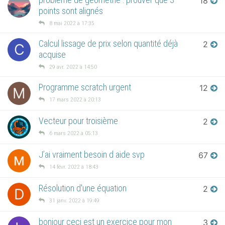
18
points sont alignés
8 mai 2022 à 17:35
Calcul lissage de prix selon quantité déjà
2
C
acquise
29 avr. 2022 à 14:50
Programme scratch urgent
12
M
17 mars 2022 à 20:13
Vecteur pour troisième
2
6 mars 2022 à 05:13
J’ai vraiment besoin d aide svp
67
14 févr. 2022 à 18:43
Résolution d'une équation
2
D
31 janv. 2022 à 19:49
bonjour ceci est un exercice pour mon
3