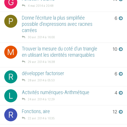
G
4 mai 2014 à 20:48
Donne l'écriture la plus simplifiée
6
P
possible d'expressions avec racines
carrées
30 avr. 2014 à 16:00
Trouver la mesure du coté d'un triangle
10
M
en utilisant les identités remarquables
29 avr. 2014 à 16:38
développer factoriser
6
R
28 avr. 2014 à 05:53
Activités numériques-Arithmétique
4
L
24 avr. 2014 à 12:29
Fonctions, aire
12
R
22 avr. 2014 à 10:35