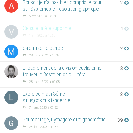
Bonsoir je n'ai pas bien compris le cour
2
A
sur Systèmes et résolution graphique
5 avr. 2023 à 14:18
Ce sujet a été supprimé !
1
V
1 avr. 2023 à 10:55
calcul racine carrée
2
M
28 mars 2023 à 15:37
Encadrement de la division euclidienne:
3
trouver le Reste en calcul litéral
28 mars 2023 à 09:08
Exercice math 3éme
2
L
sinus,cosinus,tangenrre
7 mars 2023 à 07:32
Pourcentage, Pythagore et trigonométrie
39
23 févr. 2023 à 11:32