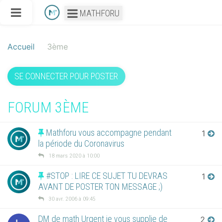
MATHFORU
Accueil
3ème
SE CONNECTER POUR POSTER
FORUM 3ÈME
Mathforu vous accompagne pendant
1
la période du Coronavirus
18 mars 2020 à 10:00
#STOP : LIRE CE SUJET TU DEVRAS
1
AVANT DE POSTER TON MESSAGE ;)
30 avr. 2006 à 09:45
DM de math Urgent je vous supplie de
2