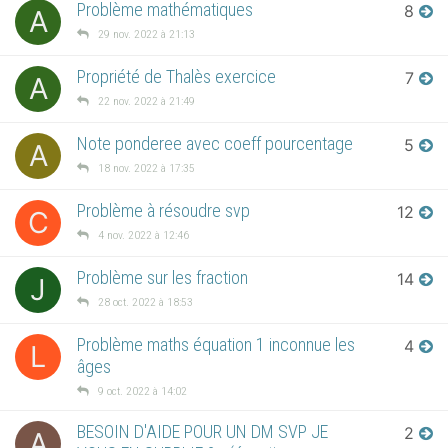
Problème mathématiques
8
A
29 nov. 2022 à 21:13
Propriété de Thalès exercice
7
A
22 nov. 2022 à 21:49
Note ponderee avec coeff pourcentage
5
A
18 nov. 2022 à 17:35
Problème à résoudre svp
12
C
4 nov. 2022 à 12:46
Problème sur les fraction
14
J
28 oct. 2022 à 18:53
Problème maths équation 1 inconnue les
4
L
âges
9 oct. 2022 à 14:02
BESOIN D'AIDE POUR UN DM SVP JE
2
A