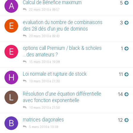
Calcul de Bénefice maximum
5
A
22 mars 2010 à 09:57
evaluation du nombre de combinaisons
3
E
des 28 dés d'un jeu de dominos
20 mars 2010 à 09:43
options call Premium / black & scholes
1
E
...des amateurs ?
15 mars 2010 à 19:38
Loi normale et rupture de stock
11
H
13 mars 2010 à 21:30
Résolution d'une équation différentielle
14
L
avec fonction exponentielle
10 mars 2010 à 21:50
matrices diagonales
12
B
5 mars 2010 à 13:18