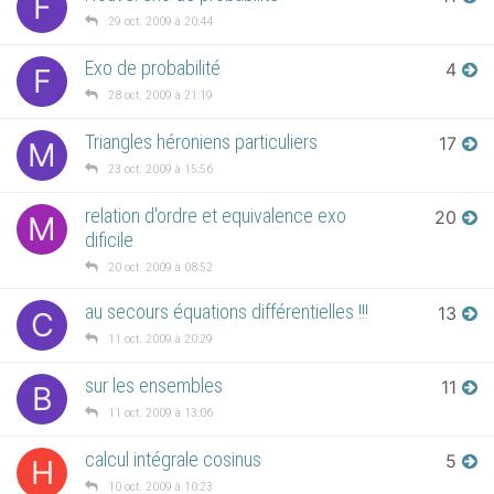
F
29 oct. 2009 à 20:44
Exo de probabilité
4
F
28 oct. 2009 à 21:19
Triangles héroniens particuliers
17
M
23 oct. 2009 à 15:56
relation d'ordre et equivalence exo
20
M
dificile
20 oct. 2009 à 08:52
au secours équations différentielles !!!
13
C
11 oct. 2009 à 20:29
sur les ensembles
11
B
11 oct. 2009 à 13:06
calcul intégrale cosinus
5
H
10 oct. 2009 à 10:23