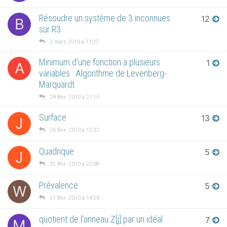
Résoudre un système de 3 inconnues
12
B
sur R3
2 mars 2010 à 11:27
Minimum d'une fonction a plusieurs
1
A
variables : Algorithme de Levenberg-
Marquardt
28 févr. 2010 à 21:10
Surface
13
J
26 févr. 2010 à 12:32
Quadrique
5
J
25 févr. 2010 à 22:09
Prévalence
5
W
21 févr. 2010 à 14:58
quotient de l'anneau Z[j] par un idéal
7
M