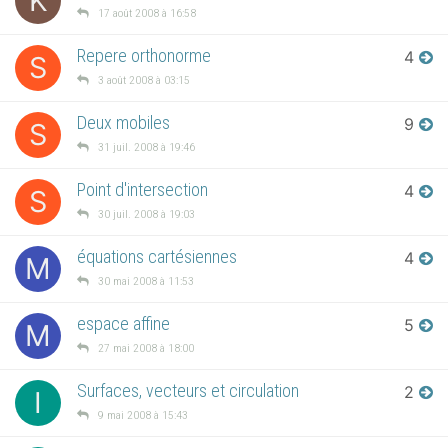
K
17 août 2008 à 16:58
Repere orthonorme
4
S
3 août 2008 à 03:15
Deux mobiles
9
S
31 juil. 2008 à 19:46
Point d'intersection
4
S
30 juil. 2008 à 19:03
équations cartésiennes
4
M
30 mai 2008 à 11:53
espace affine
5
M
27 mai 2008 à 18:00
Surfaces, vecteurs et circulation
2
I
9 mai 2008 à 15:43