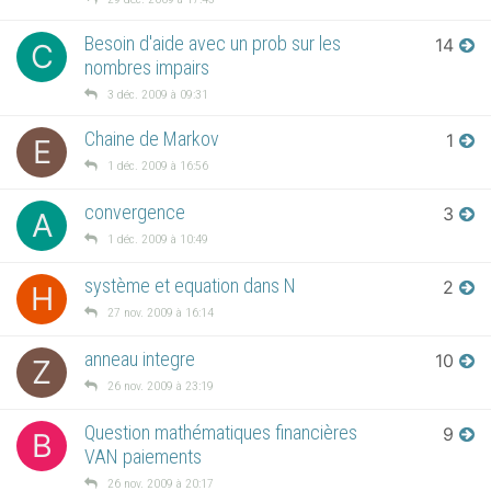
Besoin d'aide avec un prob sur les
14
C
nombres impairs
3 déc. 2009 à 09:31
Chaine de Markov
1
E
1 déc. 2009 à 16:56
convergence
3
A
1 déc. 2009 à 10:49
système et equation dans N
2
H
27 nov. 2009 à 16:14
anneau integre
10
Z
26 nov. 2009 à 23:19
Question mathématiques financières
9
B
VAN paiements
26 nov. 2009 à 20:17