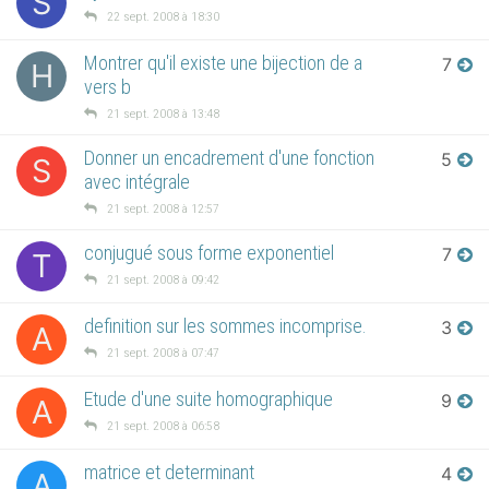
S
22 sept. 2008 à 18:30
Montrer qu'il existe une bijection de a
7
H
vers b
21 sept. 2008 à 13:48
Donner un encadrement d'une fonction
5
S
avec intégrale
21 sept. 2008 à 12:57
conjugué sous forme exponentiel
7
T
21 sept. 2008 à 09:42
definition sur les sommes incomprise.
3
A
21 sept. 2008 à 07:47
Etude d'une suite homographique
9
A
21 sept. 2008 à 06:58
matrice et determinant
4
A