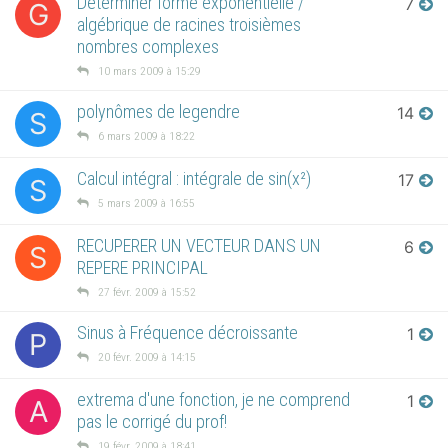
Déterminer forme exponentielle /
7
G
algébrique de racines troisièmes
nombres complexes
10 mars 2009 à 15:29
polynômes de legendre
14
S
6 mars 2009 à 18:22
Calcul intégral : intégrale de sin(x²)
17
S
5 mars 2009 à 16:55
RECUPERER UN VECTEUR DANS UN
6
S
REPERE PRINCIPAL
27 févr. 2009 à 15:52
Sinus à Fréquence décroissante
1
P
20 févr. 2009 à 14:15
extrema d'une fonction, je ne comprend
1
A
pas le corrigé du prof!
19 févr. 2009 à 18:41