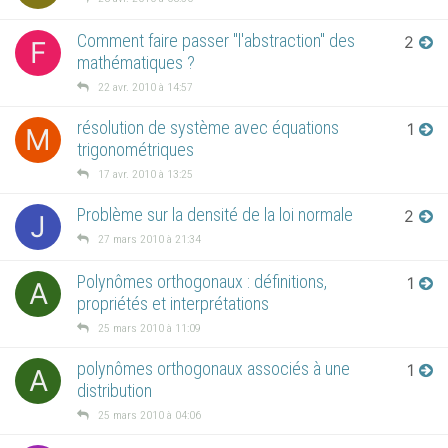
Comment faire passer "l'abstraction" des
2
F
mathématiques ?
22 avr. 2010 à 14:57
résolution de système avec équations
1
M
trigonométriques
17 avr. 2010 à 13:25
Problème sur la densité de la loi normale
2
J
27 mars 2010 à 21:34
Polynômes orthogonaux : définitions,
1
A
propriétés et interprétations
25 mars 2010 à 11:09
polynômes orthogonaux associés à une
1
A
distribution
25 mars 2010 à 04:06