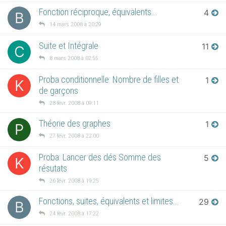
Fonction réciproque, équivalents...
4
B
14 mars 2008 à 20:29
Suite et Intégrale
11
C
8 mars 2008 à 02:55
Proba conditionnelle: Nombre de filles et
1
K
de garçons
28 févr. 2008 à 09:11
Théorie des graphes
1
P
27 févr. 2008 à 22:00
Proba: Lancer des dés Somme des
5
K
résutats
26 févr. 2008 à 19:25
Fonctions, suites, équivalents et limites...
29
B
24 févr. 2008 à 17:22