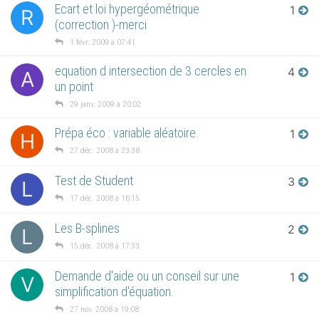
Ecart et loi hypergéométrique
1
R
(correction )-merci
1 févr. 2009 à 07:41
equation d intersection de 3 cercles en
4
A
un point
29 janv. 2009 à 20:02
Prépa éco : variable aléatoire.
1
H
27 déc. 2008 à 23:38
Test de Student
3
L
17 déc. 2008 à 16:15
Les B-splines
2
L
15 déc. 2008 à 17:33
Demande d'aide ou un conseil sur une
1
V
simplification d'équation.
27 nov. 2008 à 19:08