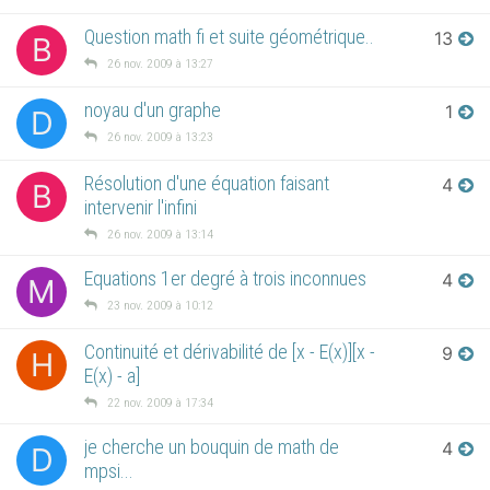
Question math fi et suite géométrique..
13
B
26 nov. 2009 à 13:27
noyau d'un graphe
1
D
26 nov. 2009 à 13:23
Résolution d'une équation faisant
4
B
intervenir l'infini
26 nov. 2009 à 13:14
Equations 1er degré à trois inconnues
4
M
23 nov. 2009 à 10:12
Continuité et dérivabilité de [x - E(x)][x -
9
H
E(x) - a]
22 nov. 2009 à 17:34
je cherche un bouquin de math de
4
D
mpsi...