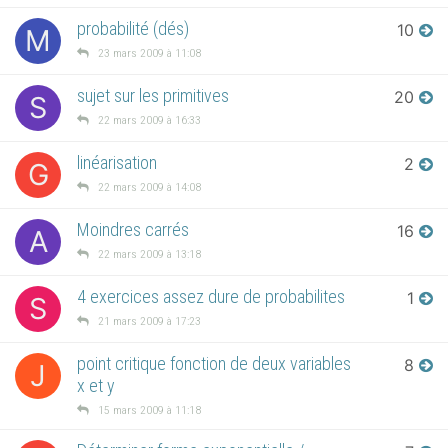
probabilité (dés)
10
M
23 mars 2009 à 11:08
sujet sur les primitives
20
S
22 mars 2009 à 16:33
linéarisation
2
G
22 mars 2009 à 14:08
Moindres carrés
16
A
22 mars 2009 à 13:18
4 exercices assez dure de probabilites
1
S
21 mars 2009 à 17:23
point critique fonction de deux variables
8
J
x et y
15 mars 2009 à 11:18