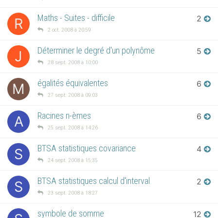
Maths - Suites - difficile
2
R
2 oct. 2008 à 20:59
Déterminer le degré d'un polynôme
5
J
28 sept. 2008 à 10:00
égalités équivalentes
6
M
27 sept. 2008 à 09:03
Racines n-èmes
6
A
25 sept. 2008 à 14:26
BTSA statistiques covariance
4
S
24 sept. 2008 à 15:35
BTSA statistiques calcul d'interval
2
S
23 sept. 2008 à 18:27
symbole de somme
12