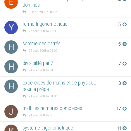
E
dominos
3 sept. 2008 à 18:36
forme trigonométrique
5
Y
26 août 2008 à 12:00
somme des carrés
5
H
22 août 2008 à 22:06
divisibilité par 7
7
H
21 août 2008 à 01:10
excercices de maths et de physique
3
H
pour la prépa
21 août 2008 à 01:06
math les nombres complexes
17
J
21 août 2008 à 00:35
système trigonométrique
11