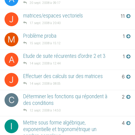
20 sept. 2008 à 09:17
matrices/espaces vectoriels
11
J
17 sept. 2008 à 20:40
Problème proba
1
M
15 sept. 2008 à 15:12
Etude de suite récurentes d'ordre 2 et 3
1
A
14 sept. 2008 à 12:44
Effectuer des calculs sur des matrices
6
J
14 sept. 2008 à 08:05
Déterminer les fonctions qui répondent à
2
C
des conditions
12 sept. 2008 à 14:50
Mettre sous forme algébrique,
4
I
exponentielle et trigonométrique un