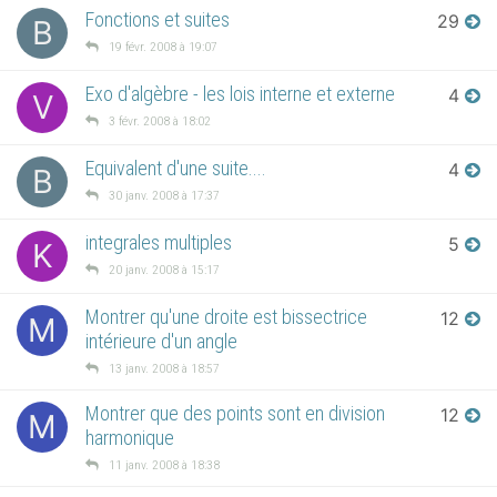
Fonctions et suites
29
B
19 févr. 2008 à 19:07
Exo d'algèbre - les lois interne et externe
4
V
3 févr. 2008 à 18:02
Equivalent d'une suite....
4
B
30 janv. 2008 à 17:37
integrales multiples
5
K
20 janv. 2008 à 15:17
Montrer qu'une droite est bissectrice
12
M
intérieure d'un angle
13 janv. 2008 à 18:57
Montrer que des points sont en division
12
M
harmonique
11 janv. 2008 à 18:38