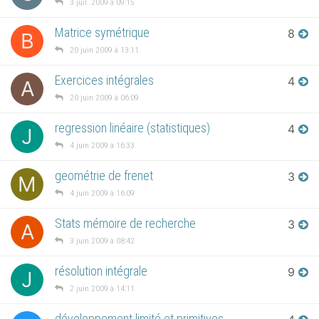
3 juil. 2009 à 09:15
Matrice symétrique
8
B
20 juin 2009 à 13:11
Exercices intégrales
4
A
20 juin 2009 à 06:09
regression linéaire (statistiques)
4
J
4 juin 2009 à 16:33
geométrie de frenet
3
M
4 juin 2009 à 16:09
Stats mémoire de recherche
3
A
3 juin 2009 à 08:42
résolution intégrale
9
J
2 juin 2009 à 14:11
développement limité et primitives