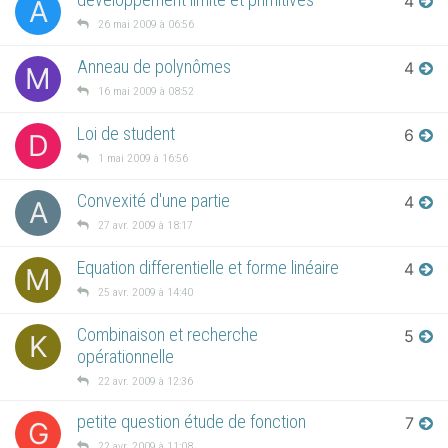
4
A
26 mai 2009 à 06:56
Anneau de polynômes
4
M
16 mai 2009 à 08:52
Loi de student
6
D
1 mai 2009 à 16:56
Convexité d'une partie
4
A
27 avr. 2009 à 18:17
Equation differentielle et forme linéaire
4
M
25 avr. 2009 à 14:40
Combinaison et recherche
5
K
opérationnelle
22 avr. 2009 à 12:36
petite question étude de fonction
7
G
22 avr. 2009 à 11:08