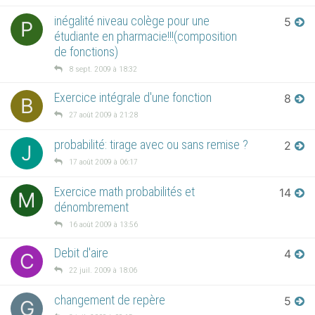
inégalité niveau colège pour une
5
P
étudiante en pharmacie!!!(composition
de fonctions)
8 sept. 2009 à 18:32
Exercice intégrale d'une fonction
8
B
27 août 2009 à 21:28
probabilité: tirage avec ou sans remise ?
2
J
17 août 2009 à 06:17
Exercice math probabilités et
14
M
dénombrement
16 août 2009 à 13:56
Debit d'aire
4
C
22 juil. 2009 à 18:06
changement de repère
5
G