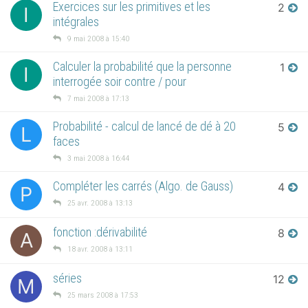
Exercices sur les primitives et les
2
I
intégrales
9 mai 2008 à 15:40
Calculer la probabilité que la personne
1
I
interrogée soir contre / pour
7 mai 2008 à 17:13
Probabilité - calcul de lancé de dé à 20
5
L
faces
3 mai 2008 à 16:44
Compléter les carrés (Algo. de Gauss)
4
P
25 avr. 2008 à 13:13
fonction :dérivabilité
8
A
18 avr. 2008 à 13:11
séries
12
M
25 mars 2008 à 17:53