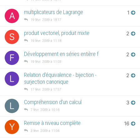
multiplicateurs de Lagrange
1
A
19 févr. 2009 à 18:17
produit vectoriel, produit mixte
2
S
19 févr. 2009 à 11:18
Développement en séries entière f
2
F
19 févr. 2009 à 11:03
Relation d'équivalence - bijection -
2
L
surjection canonique
17 févr. 2009 à 17:57
Compréhension d'un calcul
3
L
7 févr. 2009 à 10:16
Remise à niveau complète
16
Y
3 févr. 2009 à 11:04