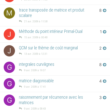
trace transposée de matrice et produit
8
M
scalaire
21 avr. 2009 à 11:58
Méthode du point intérieur Primal-Dual
1
J
15 avr. 2009 à 00:48
QCM sur le thème de coût marginal
2
J
13 avr. 2009 à 12:31
integrales curvilignes
8
G
9 avr. 2009 à 19:37
matrice diagonisable
4
G
9 avr. 2009 à 17:41
raisonnement par récurrence avec les
3
G
matrices
9 avr. 2009 à 09:43