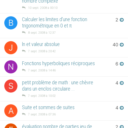
nombre complexe
10 sept. 2008 à 00:10
Calculer les limites d'une fonction
2
B
trigonométrique en 0 et π
8 sept. 2008 à 12:37
ln et valeur absolue
40
J
7 sept. 2008 à 20:42
Fonctions hyperboliques réciproques
6
N
7 sept. 2008 à 14:46
petit problème de math : une chèvre
4
S
dans un enclos circulaire ...
7 sept. 2008 à 10:02
Suite et sommes de suites
4
A
7 sept. 2008 à 07:36
évaluation nombre de parties jeu de
2