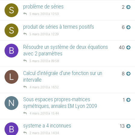
problème de séries
2
S
5 mars 2010 à 12:53
produit de séries à termes positifs
6
S
5 mars 2010 à 12:29
Résoudre un système de deux équations
40
B
avec 2 paramètres
5 mars 2010 à 09:58
Calcul d'intégrale d'une fonction sur un
8
L
intervalle
4 mars 2010 à 16:52
Sous espaces propres-matrices
1
N
symétriques, annales EM Lyon 2009
4 mars 2010 à 15:44
systeme a 4 inconnues
13
B
2 mars 2010 à 14:34