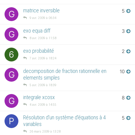
matrice inversible
5
G
9 avr. 2009 à 06:34
exo equa diff
3
G
8 avr. 2009 à 11:58
exo probabilité
2
6
7 avr. 2009 à 18:24
decomposition de fraction rationnelle en
10
G
elements simples
5 avr. 2009 à 18:39
integrale xcosx
8
G
4 avr. 2009 à 14:55
Résolution d'un système d'équations à 4
5
P
variables
26 mars 2009 à 13:28