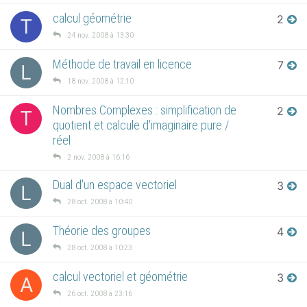
calcul géométrie
2
T
24 nov. 2008 à 13:30
Méthode de travail en licence
7
L
18 nov. 2008 à 12:10
Nombres Complexes : simplification de
2
T
quotient et calcule d'imaginaire pure /
réel
2 nov. 2008 à 16:16
Dual d'un espace vectoriel
3
L
28 oct. 2008 à 10:40
Théorie des groupes
4
L
28 oct. 2008 à 10:23
calcul vectoriel et géométrie
3
A
26 oct. 2008 à 23:16