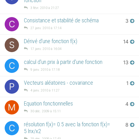
fonction
3 févr. 2010 à 21:27
Consistance et stabilité de schéma
3
C
27 janv. 2010 à 17:14
Dérivé d'une fonction f(x)
14
S
17 janv. 2010 à 16:04
calcul d'un prix à partir d'une fonction
13
C
9 janv. 2010 à 17:18
Vecteurs aléatoires - covariance
1
P
4 janv. 2010 à 11:27
Equation fonctionnelles
4
M
30 déc. 2009 à 15:11
résolution f(x)= 0.5 avec la fonction f(x)=
8
C
5 lnx/x2
29 déc. 2009 à 17:43