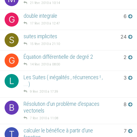
21 févr. 2010 à 10:14
double integrale
6
G
17 févr. 2010 à 12:47
suites implicites
24
S
15 févr. 2010 à 21:10
Équation différentielle de degré 2
2
G
14 févr. 2010 à 08:00
Les Suites ( inégalités , récurrences ! ,
3
L
....)
9 févr. 2010 à 17:39
Résolution d'un problème d'espaces
8
B
vectoriels
7 févr. 2010 à 11:08
calculer le bénéfice à partir d'une
7
T