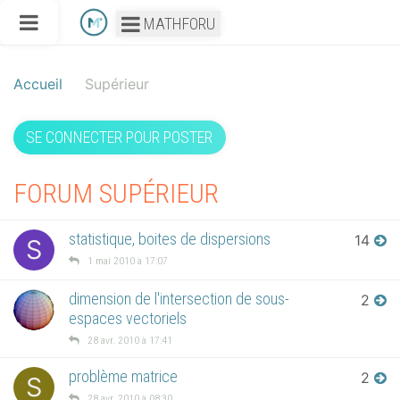
MATHFORU
Accueil
Supérieur
SE CONNECTER POUR POSTER
FORUM SUPÉRIEUR
statistique, boites de dispersions
14
S
1 mai 2010 à 17:07
dimension de l'intersection de sous-
2
espaces vectoriels
28 avr. 2010 à 17:41
problème matrice
2
S
28 avr. 2010 à 08:30