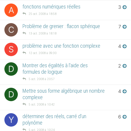
fonctions numériques réelles
3
A
25 oct. 2008 à 18:58
Problème de grenier : flacon sphérique
7
C
13 oct. 2008 à 18:18
problème avec une fonction complexe
4
S
12 oct. 2008 à 09:30
Montrer des égalités à l'aide des
2
D
formules de logique
5 oct. 2008 à 20:57
Mettre sous forme algébrique un nombre
4
D
complexe
5 oct. 2008 à 10:42
déterminer des réels, carré d'un
6
Y
polynôme
5 oct. 2008 à 10:24