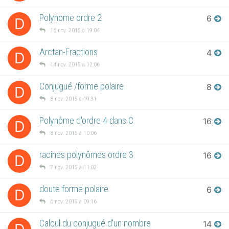
Polynome ordre 2
6
D
16 nov. 2015 à 19:04
Arctan-Fractions
4
D
14 nov. 2015 à 12:06
Conjugué /forme polaire
8
D
8 nov. 2015 à 19:31
Polynôme d'ordre 4 dans C
16
D
8 nov. 2015 à 10:06
racines polynômes ordre 3
16
D
7 nov. 2015 à 11:02
doute forme polaire
6
D
6 nov. 2015 à 09:16
Calcul du conjugué d'un nombre
14