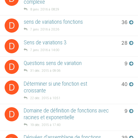
complexe
8 janv. 2016 à 08:29
sens de variations fonctions
36
D
7 janv. 2016 à 20:26
Sens de variations 3
28
D
7 janv. 2016 à 14:00
Questions sens de variation
9
D
31 déc. 2015 à 09:06
Déterminer si une fonction est
40
D
croissante
22 déc. 2015 à 10:51
Domaine de définition de fonctions avec
9
D
racines et exponentielle
19 déc. 2015 à 17:40
Dérivées d'assemblage de fonctions
39