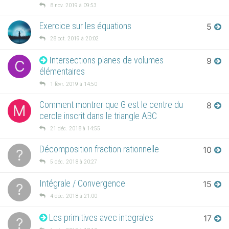
8 nov. 2019 à 09:53
Exercice sur les équations
5
28 oct. 2019 à 20:02
Intersections planes de volumes
9
C
élémentaires
1 févr. 2019 à 14:50
Comment montrer que G est le centre du
8
M
cercle inscrit dans le triangle ABC
21 déc. 2018 à 14:55
Décomposition fraction rationnelle
10
?
5 déc. 2018 à 20:27
Intégrale / Convergence
15
?
4 déc. 2018 à 21:00
Les primitives avec integrales
17
?