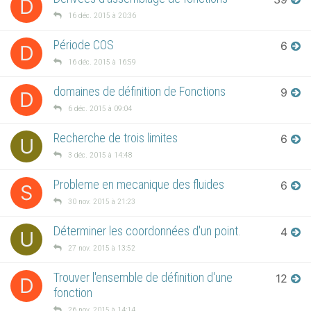
D
16 déc. 2015 à 20:36
Période COS
6
D
16 déc. 2015 à 16:59
domaines de définition de Fonctions
9
D
6 déc. 2015 à 09:04
Recherche de trois limites
6
U
3 déc. 2015 à 14:48
Probleme en mecanique des fluides
6
S
30 nov. 2015 à 21:23
Déterminer les coordonnées d'un point.
4
U
27 nov. 2015 à 13:52
Trouver l'ensemble de définition d'une
12
D
fonction
26 nov. 2015 à 14:14