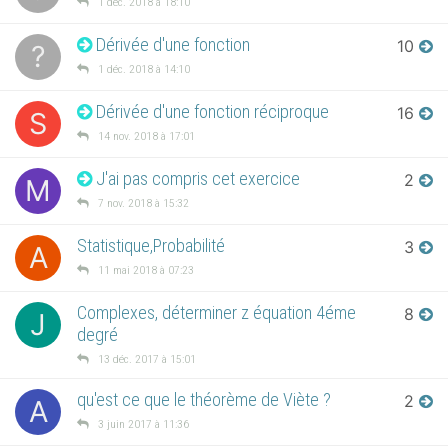
1 déc. 2018 à 18:10
Dérivée d'une fonction
10
?
1 déc. 2018 à 14:10
Dérivée d'une fonction réciproque
16
S
14 nov. 2018 à 17:01
J'ai pas compris cet exercice
2
M
7 nov. 2018 à 15:32
Statistique,Probabilité
3
A
11 mai 2018 à 07:23
Complexes, déterminer z équation 4éme
8
J
degré
13 déc. 2017 à 15:01
qu'est ce que le théorème de Viète ?
2
A
3 juin 2017 à 11:36