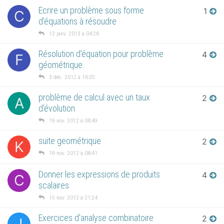
Ecrire un problème sous forme
1
C
d'équations à résoudre
12 janv. 2013 à 04:26
Résolution d'équation pour problème
4
F
géométrique.
3 déc. 2012 à 16:35
problème de calcul avec un taux
2
A
d'évolution
19 nov. 2012 à 08:49
suite geométrique
2
K
19 nov. 2012 à 08:41
Donner les expressions de produits
4
C
scalaires
15 nov. 2012 à 21:24
Exercices d'analyse combinatoire
2
J