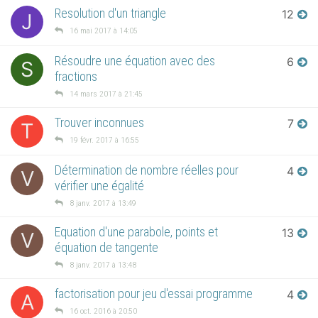
Resolution d'un triangle
12
J
16 mai 2017 à 14:05
Résoudre une équation avec des
6
S
fractions
14 mars 2017 à 21:45
Trouver inconnues
7
T
19 févr. 2017 à 16:55
Détermination de nombre réelles pour
4
V
vérifier une égalité
8 janv. 2017 à 13:49
Equation d'une parabole, points et
13
V
équation de tangente
8 janv. 2017 à 13:48
factorisation pour jeu d'essai programme
4
A
16 oct. 2016 à 20:50