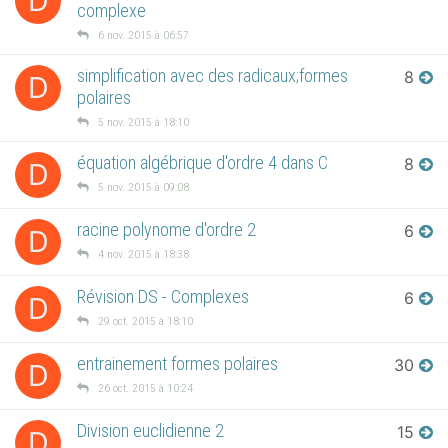
D
complexe
6 nov. 2015 à 06:57
simplification avec des radicaux;formes
8
D
polaires
5 nov. 2015 à 18:10
équation algébrique d'ordre 4 dans C
8
D
5 nov. 2015 à 09:08
racine polynome d'ordre 2
6
D
4 nov. 2015 à 18:38
Révision DS - Complexes
6
D
29 oct. 2015 à 18:10
entrainement formes polaires
30
D
26 oct. 2015 à 10:24
Division euclidienne 2
15
D