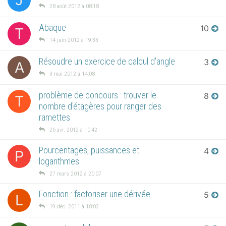
28 août 2012 à 08:18
Abaque
10
T
14 juin 2012 à 19:33
Résoudre un exercice de calcul d'angle
3
A
3 mai 2012 à 14:08
problème de concours : trouver le
8
T
nombre d'étagères pour ranger des
ramettes
26 avr. 2012 à 10:42
Pourcentages, puissances et
4
P
logarithmes
27 mars 2012 à 20:07
Fonction : factoriser une dérivée
5
L
19 déc. 2011 à 18:02