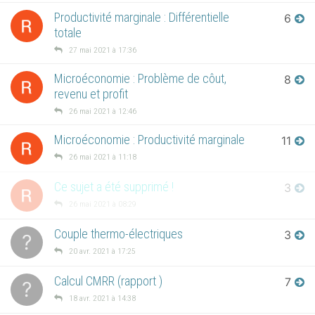
Productivité marginale : Différentielle
6
totale
27 mai 2021 à 17:36
Microéconomie : Problème de côut,
8
revenu et profit
26 mai 2021 à 12:46
Microéconomie : Productivité marginale
11
26 mai 2021 à 11:18
Ce sujet a été supprimé !
3
26 mai 2021 à 08:29
Couple thermo-électriques
3
?
20 avr. 2021 à 17:25
Calcul CMRR (rapport )
7
?
18 avr. 2021 à 14:38