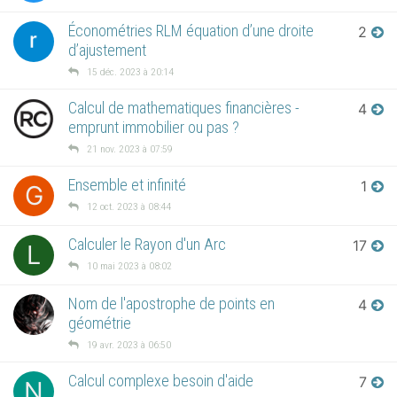
Économétries RLM équation d’une droite
2
d’ajustement
15 déc. 2023 à 20:14
Calcul de mathematiques financières -
4
emprunt immobilier ou pas ?
21 nov. 2023 à 07:59
Ensemble et infinité
1
G
12 oct. 2023 à 08:44
Calculer le Rayon d'un Arc
17
L
10 mai 2023 à 08:02
Nom de l'apostrophe de points en
4
géométrie
19 avr. 2023 à 06:50
Calcul complexe besoin d'aide
7
N