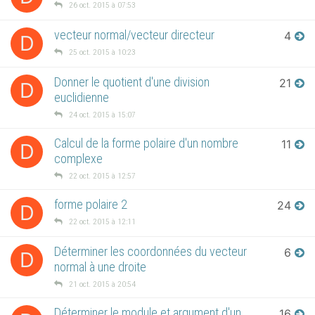
26 oct. 2015 à 07:53
vecteur normal/vecteur directeur
4
D
25 oct. 2015 à 10:23
Donner le quotient d'une division
21
D
euclidienne
24 oct. 2015 à 15:07
Calcul de la forme polaire d'un nombre
11
D
complexe
22 oct. 2015 à 12:57
forme polaire 2
24
D
22 oct. 2015 à 12:11
Déterminer les coordonnées du vecteur
6
D
normal à une droite
21 oct. 2015 à 20:54
Déterminer le module et argument d'un
16