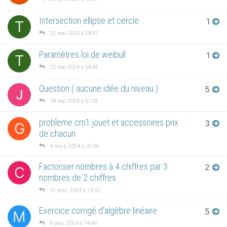
Intersection ellipse et cercle
1
T
23 mai 2024 à 08:47
Paramètres loi de weibull
1
T
23 mai 2024 à 08:45
Question ( aucune idée du niveau )
5
18 mai 2024 à 07:05
probleme cm1 jouet et accessoires prix
3
G
de chacun
4 mars 2024 à 07:46
Factoriser nombres à 4 chiffres par 3
2
C
nombres de 2 chiffres
15 janv. 2024 à 19:32
Exercice corrigé d'algèbre linéaire
5
M
6 janv. 2024 à 14:40