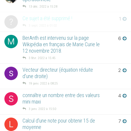
13 déc. 2022 à 15:28
Ce sujet a été supprimé !
1
?
3 sept. 2022 à 01:02
BerAnth est intervenu sur la page
6
M
Wikipédia en français de Marie Curie le
12 novembre 2018.
3 févr. 2022 à 15:45
Vecteur directeur (équation réduite
2
d'une droite)
19 janv. 2022 à 08:25
connaître un nombre entre des valeurs
4
S
mini maxi
3 janv. 2022 à 15:50
Calcul d'une note pour obtenir 15 de
7
L
moyenne