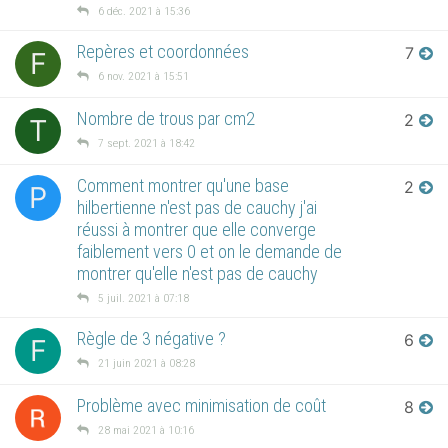
6 déc. 2021 à 15:36
Repères et coordonnées
7
F
6 nov. 2021 à 15:51
Nombre de trous par cm2
2
T
7 sept. 2021 à 18:42
Comment montrer qu'une base
2
P
hilbertienne n'est pas de cauchy j'ai
réussi à montrer que elle converge
faiblement vers 0 et on le demande de
montrer qu'elle n'est pas de cauchy
5 juil. 2021 à 07:18
Règle de 3 négative ?
6
F
21 juin 2021 à 08:28
Problème avec minimisation de coût
8
28 mai 2021 à 10:16