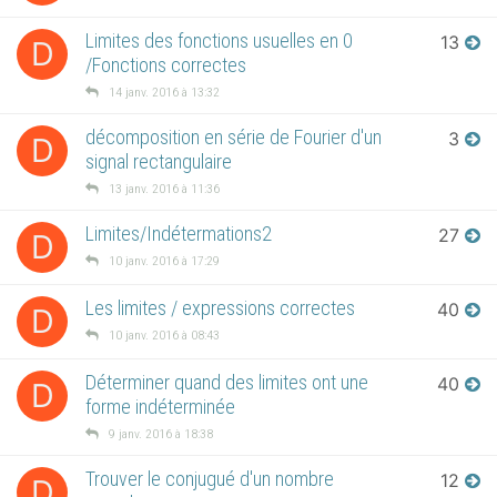
Limites des fonctions usuelles en 0
13
D
/Fonctions correctes
14 janv. 2016 à 13:32
décomposition en série de Fourier d'un
3
D
signal rectangulaire
13 janv. 2016 à 11:36
Limites/Indétermations2
27
D
10 janv. 2016 à 17:29
Les limites / expressions correctes
40
D
10 janv. 2016 à 08:43
Déterminer quand des limites ont une
40
D
forme indéterminée
9 janv. 2016 à 18:38
Trouver le conjugué d'un nombre
12
D