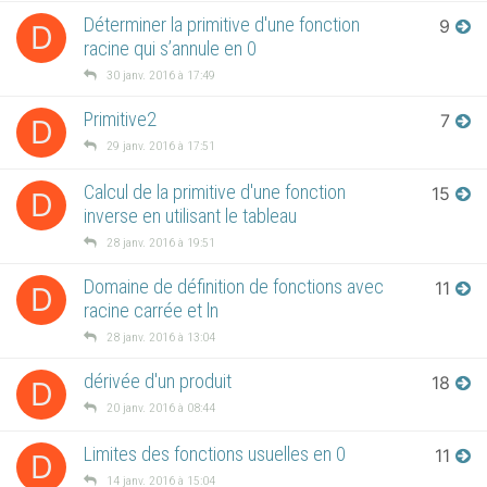
Déterminer la primitive d'une fonction
9
D
racine qui s’annule en 0
30 janv. 2016 à 17:49
Primitive2
7
D
29 janv. 2016 à 17:51
Calcul de la primitive d'une fonction
15
D
inverse en utilisant le tableau
28 janv. 2016 à 19:51
Domaine de définition de fonctions avec
11
D
racine carrée et ln
28 janv. 2016 à 13:04
dérivée d'un produit
18
D
20 janv. 2016 à 08:44
Limites des fonctions usuelles en 0
11
D
14 janv. 2016 à 15:04