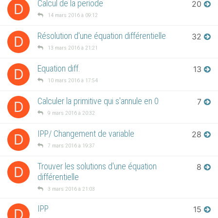
Calcul de la periode
20
D
14 mars 2016 à 09:12
Résolution d'une équation différentielle
32
D
13 mars 2016 à 21:21
Equation diff.
13
D
10 mars 2016 à 17:54
Calculer la primitive qui s'annule en 0
7
D
9 mars 2016 à 20:32
IPP/ Changement de variable
28
D
7 mars 2016 à 19:37
Trouver les solutions d'une équation
8
D
différentielle
3 mars 2016 à 21:03
IPP
15
D