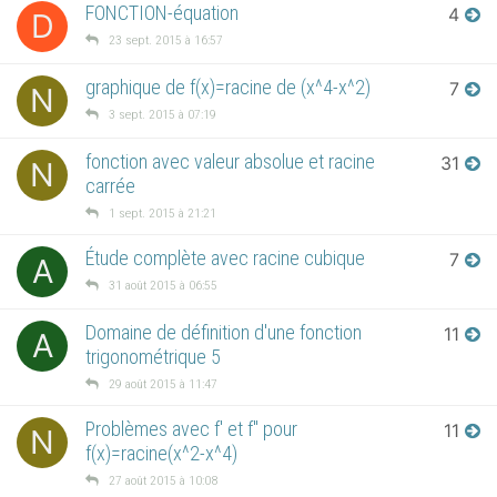
FONCTION-équation
4
D
23 sept. 2015 à 16:57
graphique de f(x)=racine de (x^4-x^2)
7
N
3 sept. 2015 à 07:19
fonction avec valeur absolue et racine
31
N
carrée
1 sept. 2015 à 21:21
Étude complète avec racine cubique
7
A
31 août 2015 à 06:55
Domaine de définition d'une fonction
11
A
trigonométrique 5
29 août 2015 à 11:47
Problèmes avec f' et f" pour
11
N
f(x)=racine(x^2-x^4)
27 août 2015 à 10:08