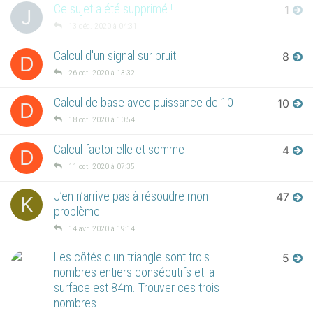
Ce sujet a été supprimé !
1
J
13 déc. 2020 à 04:31
Calcul d'un signal sur bruit
8
D
26 oct. 2020 à 13:32
Calcul de base avec puissance de 10
10
D
18 oct. 2020 à 10:54
Calcul factorielle et somme
4
D
11 oct. 2020 à 07:35
J’en n’arrive pas à résoudre mon
47
K
problème
14 avr. 2020 à 19:14
Les côtés d'un triangle sont trois
5
nombres entiers consécutifs et la
surface est 84m. Trouver ces trois
nombres