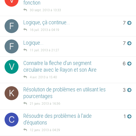
fonction
30 sept. 2013 à 13:33
Logique, çà continue...
7
F
16 juil. 2013 à 04:19
Logique...
7
F
11 juil. 2013 à 21:27
Connaitre la fleche d'un segment
6
V
circulaire avec le Rayon et son Aire
4 avr. 2013 à 15:40
Résolution de problèmes en utilisant les
3
K
pourcentages
21 janv. 2013 à 16:36
Résoudre des problèmes à l'aide
1
C
d'équations
12 janv. 2013 à 04:29