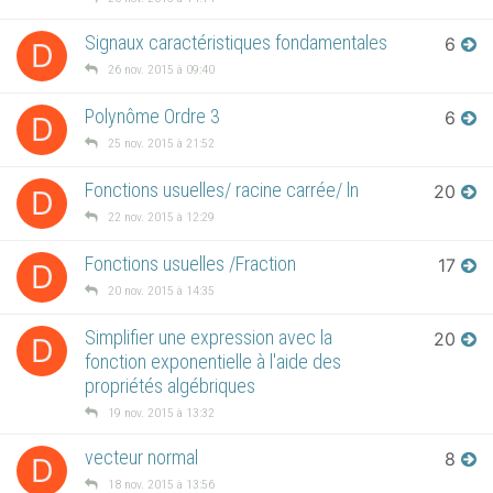
Signaux caractéristiques fondamentales
6
D
26 nov. 2015 à 09:40
Polynôme Ordre 3
6
D
25 nov. 2015 à 21:52
Fonctions usuelles/ racine carrée/ ln
20
D
22 nov. 2015 à 12:29
Fonctions usuelles /Fraction
17
D
20 nov. 2015 à 14:35
Simplifier une expression avec la
20
D
fonction exponentielle à l'aide des
propriétés algébriques
19 nov. 2015 à 13:32
vecteur normal
8
D
18 nov. 2015 à 13:56