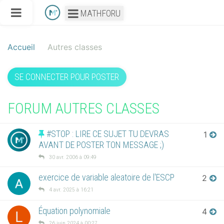
MATHFORU
Accueil
Autres classes
SE CONNECTER POUR POSTER
FORUM AUTRES CLASSES
#STOP : LIRE CE SUJET TU DEVRAS
1
AVANT DE POSTER TON MESSAGE ;)
30 avr. 2006 à 09:49
exercice de variable aleatoire de l'ESCP
2
4 avr. 2025 à 16:21
Équation polynomiale
4
L
26 juin 2024 à 00:27