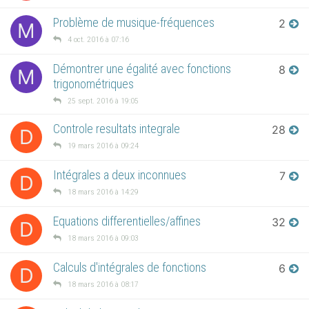
Problème de musique-fréquences
2
M
4 oct. 2016 à 07:16
Démontrer une égalité avec fonctions
8
M
trigonométriques
25 sept. 2016 à 19:05
Controle resultats integrale
28
D
19 mars 2016 à 09:24
Intégrales a deux inconnues
7
D
18 mars 2016 à 14:29
Equations differentielles/affines
32
D
18 mars 2016 à 09:03
Calculs d'intégrales de fonctions
6
D
18 mars 2016 à 08:17