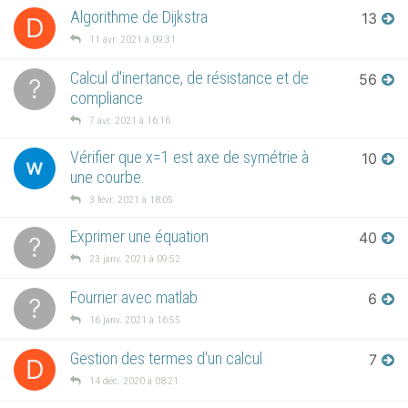
Algorithme de Dijkstra
13
D
11 avr. 2021 à 09:31
Calcul d'inertance, de résistance et de
56
?
compliance
7 avr. 2021 à 16:16
Vérifier que x=1 est axe de symétrie à
10
une courbe.
3 févr. 2021 à 18:05
Exprimer une équation
40
?
23 janv. 2021 à 09:52
Fourrier avec matlab
6
?
16 janv. 2021 à 16:55
Gestion des termes d'un calcul
7
D
14 déc. 2020 à 08:21