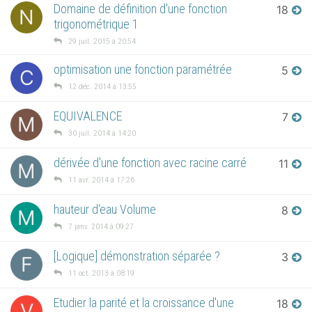
Domaine de définition d'une fonction
18
N
trigonométrique 1
29 juil. 2015 à 20:54
optimisation une fonction paramétrée
5
C
12 déc. 2014 à 13:55
EQUIVALENCE
7
M
30 juil. 2014 à 14:20
dérivée d'une fonction avec racine carré
11
M
11 avr. 2014 à 17:26
hauteur d'eau Volume
8
M
7 janv. 2014 à 09:27
[Logique] démonstration séparée ?
3
F
11 oct. 2013 à 08:19
Etudier la parité et la croissance d'une
18
V