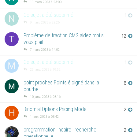
11 mars 2023 à 23:00
Ce sujet a été supprimé !
1
N
9 mars 2023 à 22:26
Problème de fraction CM2 aidez moi s'il
12
T
vous plaît
7 mars 2023 à 14:02
Ce sujet a été supprimé !
1
M
25 janv. 2023 à 19:52
point proches Points éloigné dans la
6
courbe
10 janv. 2023 à 08:16
Binomial Options Pricing Model
2
H
1 janv. 2023 à 08:42
programmation lineaire : recherche
2
operationnelle