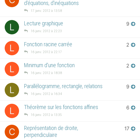
d'équations, d'inéquations
17 janv. 2012 à 13:58
Lecture graphique
9
L
16 janv. 2012 à 22:23
Fonction racine carrée
2
L
16 janv. 2012 à 22:17
Minimum d'une fonction
2
L
16 janv. 2012 à 18:38
Parallélogramme, rectangle, relations
9
L
16 janv. 2012 à 16:34
Théorème sur les fonctions affines
6
L
16 janv. 2012 à 13:35
Représentation de droite,
17
C
perpendiculaire