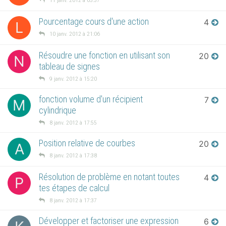
11 janv. 2012 à 05:37
Pourcentage cours d'une action
4
L
10 janv. 2012 à 21:06
Résoudre une fonction en utilisant son
20
N
tableau de signes
9 janv. 2012 à 15:20
fonction volume d'un récipient
7
M
cylindrique
8 janv. 2012 à 17:55
Position relative de courbes
20
A
8 janv. 2012 à 17:38
Résolution de problème en notant toutes
4
P
tes étapes de calcul
8 janv. 2012 à 17:37
Développer et factoriser une expression
6