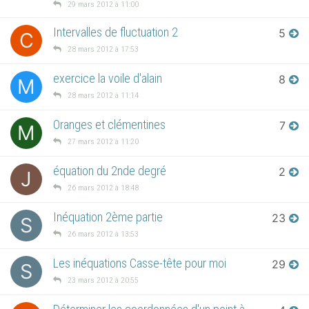
29 mars 2012 à 11:00
Intervalles de fluctuation 2
5
C
28 mars 2012 à 17:53
exercice la voile d'alain
8
M
28 mars 2012 à 11:14
Oranges et clémentines
7
M
27 mars 2012 à 11:20
équation du 2nde degré
2
J
26 mars 2012 à 18:48
Inéquation 2ème partie
23
S
26 mars 2012 à 13:53
Les inéquations Casse-tête pour moi
29
S
23 mars 2012 à 20:55