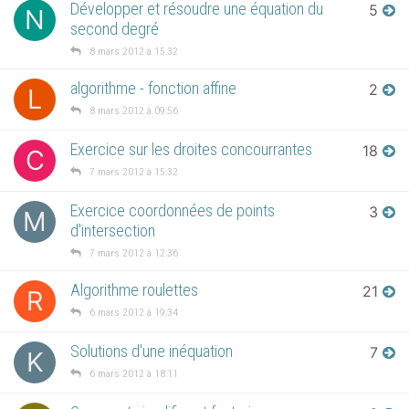
Développer et résoudre une équation du
5
N
second degré
8 mars 2012 à 15:32
algorithme - fonction affine
2
L
8 mars 2012 à 09:56
Exercice sur les droites concourrantes
18
C
7 mars 2012 à 15:32
Exercice coordonnées de points
3
M
d'intersection
7 mars 2012 à 12:36
Algorithme roulettes
21
R
6 mars 2012 à 19:34
Solutions d'une inéquation
7
K
6 mars 2012 à 18:11