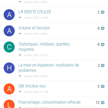
15 janv. 2012 à 00:07
LA DROITE D'EULER
2
A
14 janv. 2012 à 15:26
Volume et fonction
6
A
13 janv. 2012 à 18:21
Statistiques, médiane, quartiles,
6
C
moyenne.
12 janv. 2012 à 21:35
La mise en équations- resolutions de
3
H
problemes
12 janv. 2012 à 19:55
DM Vecteur exo
5
A
12 janv. 2012 à 17:18
Pourcentage, consommation véhicule
12
L