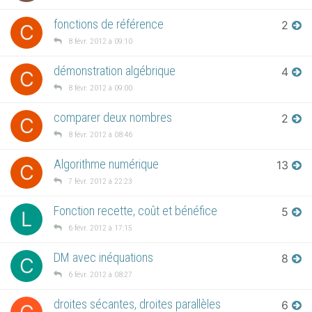
fonctions de référence
2
C
8 févr. 2012 à 09:10
démonstration algébrique
4
C
8 févr. 2012 à 09:00
comparer deux nombres
2
C
8 févr. 2012 à 08:46
Algorithme numérique
13
C
7 févr. 2012 à 22:23
Fonction recette, coût et bénéfice
5
L
6 févr. 2012 à 17:15
DM avec inéquations
8
C
6 févr. 2012 à 08:27
droites sécantes, droites parallèles
6