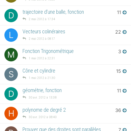
trajectoire d'une balle, fonction
11
D
2 mai 2012 à 17:34
Vecteurs colinéraires
22
L
2 mai 2012 à 08:17
Fonction Trigonométrique
3
M
1 mai 2012 à 22:31
Cône et cylindre
15
S
1 mai 2012 à 21:30
géométrie, fonction
11
D
30 avr. 2012 à 13:38
polynome de degré 2
36
H
30 avr. 2012 à 08:40
Prouver que des droites sont parallèles
7