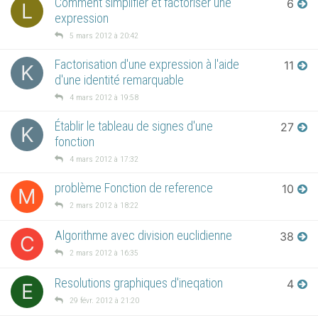
Comment simplifier et factoriser une
6
L
expression
5 mars 2012 à 20:42
Factorisation d'une expression à l'aide
11
K
d'une identité remarquable
4 mars 2012 à 19:58
Établir le tableau de signes d'une
27
K
fonction
4 mars 2012 à 17:32
problème Fonction de reference
10
M
2 mars 2012 à 18:22
Algorithme avec division euclidienne
38
C
2 mars 2012 à 16:35
Resolutions graphiques d'ineqation
4
E
29 févr. 2012 à 21:20