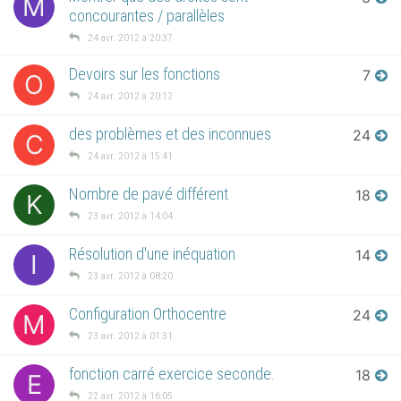
M
concourantes / parallèles
24 avr. 2012 à 20:37
Devoirs sur les fonctions
7
O
24 avr. 2012 à 20:12
des problèmes et des inconnues
24
C
24 avr. 2012 à 15:41
Nombre de pavé différent
18
K
23 avr. 2012 à 14:04
Résolution d'une inéquation
14
I
23 avr. 2012 à 08:20
Configuration Orthocentre
24
M
23 avr. 2012 à 01:31
fonction carré exercice seconde.
18
E
22 avr. 2012 à 16:05