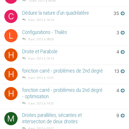
10 avr. 2012 à 09:44
Déduire la nature d'un quadrilatère
35
C
9 avr. 2012 à 16:16
Configurations - Thalès
3
L
8 avr. 2012 à 08:03
Droite et Parabole
4
H
6 avr. 2012 à 16:14
fonction carré - problèmes de 2nd degré
13
H
6 avr. 2012 à 13:01
fonction carré - problèmes du 2nd degré
4
H
- optimisation
5 avr. 2012 à 14:25
Droites parallèles, sécantes et
9
M
intersection de deux droites
4 avr. 2012 à 20:37