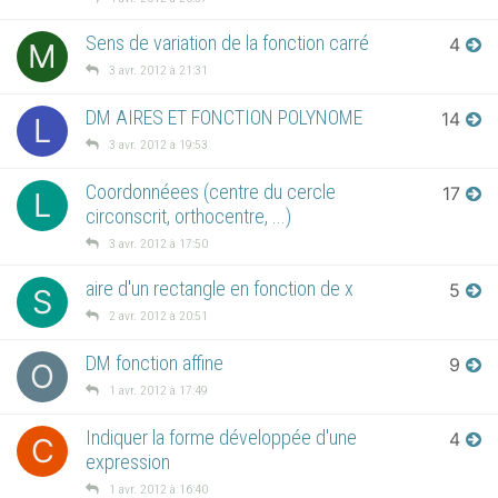
Sens de variation de la fonction carré
4
M
3 avr. 2012 à 21:31
DM AIRES ET FONCTION POLYNOME
14
L
3 avr. 2012 à 19:53
Coordonnéees (centre du cercle
17
L
circonscrit, orthocentre, ...)
3 avr. 2012 à 17:50
aire d'un rectangle en fonction de x
5
S
2 avr. 2012 à 20:51
DM fonction affine
9
O
1 avr. 2012 à 17:49
Indiquer la forme développée d'une
4
C
expression
1 avr. 2012 à 16:40