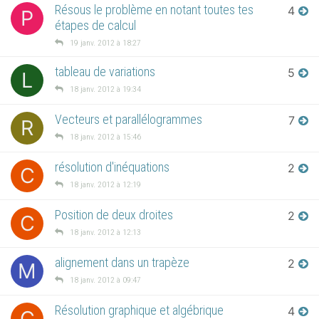
Résous le problème en notant toutes tes
4
P
étapes de calcul
19 janv. 2012 à 18:27
tableau de variations
5
L
18 janv. 2012 à 19:34
Vecteurs et parallélogrammes
7
R
18 janv. 2012 à 15:46
résolution d'inéquations
2
C
18 janv. 2012 à 12:19
Position de deux droites
2
C
18 janv. 2012 à 12:13
alignement dans un trapèze
2
M
18 janv. 2012 à 09:47
Résolution graphique et algébrique
4
C