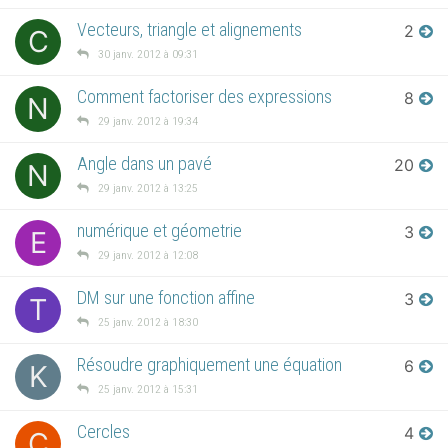
Vecteurs, triangle et alignements
2
C
30 janv. 2012 à 09:31
Comment factoriser des expressions
8
N
29 janv. 2012 à 19:34
Angle dans un pavé
20
N
29 janv. 2012 à 13:25
numérique et géometrie
3
E
29 janv. 2012 à 12:08
DM sur une fonction affine
3
T
25 janv. 2012 à 18:30
Résoudre graphiquement une équation
6
K
25 janv. 2012 à 15:31
Cercles
4
C