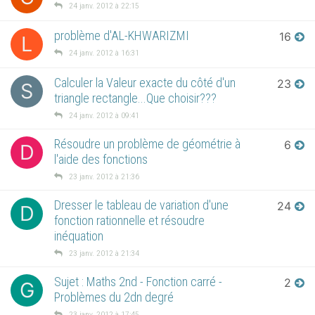
24 janv. 2012 à 22:15
problème d'AL-KHWARIZMI
16
L
24 janv. 2012 à 16:31
Calculer la Valeur exacte du côté d'un
23
S
triangle rectangle...Que choisir???
24 janv. 2012 à 09:41
Résoudre un problème de géométrie à
6
D
l'aide des fonctions
23 janv. 2012 à 21:36
Dresser le tableau de variation d'une
24
D
fonction rationnelle et résoudre
inéquation
23 janv. 2012 à 21:34
Sujet : Maths 2nd - Fonction carré -
2
G
Problèmes du 2dn degré
23 janv. 2012 à 17:45