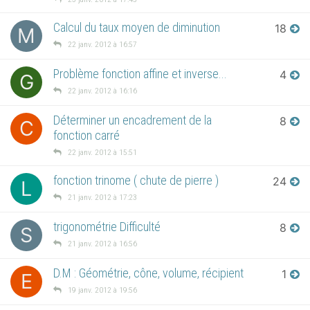
Calcul du taux moyen de diminution
18
M
22 janv. 2012 à 16:57
Problème fonction affine et inverse...
4
G
22 janv. 2012 à 16:16
Déterminer un encadrement de la
8
C
fonction carré
22 janv. 2012 à 15:51
fonction trinome ( chute de pierre )
24
L
21 janv. 2012 à 17:23
trigonométrie Difficulté
8
S
21 janv. 2012 à 16:56
D.M : Géométrie, cône, volume, récipient
1
E
19 janv. 2012 à 19:56