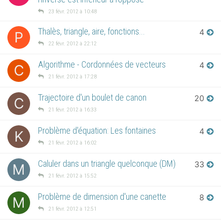
23 févr. 2012 à 10:48
Thalès, triangle, aire, fonctions...
4
P
22 févr. 2012 à 22:12
Algorithme - Cordonnées de vecteurs
4
C
21 févr. 2012 à 17:28
Trajectoire d'un boulet de canon
20
C
21 févr. 2012 à 16:33
Problème d'équation: Les fontaines
4
K
21 févr. 2012 à 16:02
Caluler dans un triangle quelconque (DM)
33
M
21 févr. 2012 à 15:52
Problème de dimension d'une canette
8
M
21 févr. 2012 à 12:51