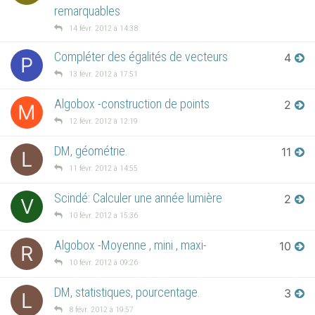
remarquables
14 févr. 2012 à 14:38
Compléter des égalités de vecteurs
4
P
13 févr. 2012 à 17:51
Algobox -construction de points
2
M
12 févr. 2012 à 12:19
DM, géométrie.
11
L
11 févr. 2012 à 14:55
Scindé: Calculer une année lumière
2
V
10 févr. 2012 à 15:36
Algobox -Moyenne , mini , maxi-
10
R
10 févr. 2012 à 09:26
DM, statistiques, pourcentage.
3
L
8 févr. 2012 à 19:57