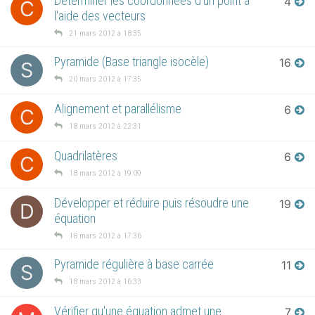
Déterminer les coordonnées d'un point à
4
C
l'aide des vecteurs
21 mars 2012 à 18:35
Pyramide (Base triangle isocèle)
16
S
20 mars 2012 à 17:35
Alignement et parallélisme
6
C
18 mars 2012 à 22:31
Quadrilatères
6
C
18 mars 2012 à 19:09
Développer et réduire puis résoudre une
19
D
équation
18 mars 2012 à 17:36
Pyramide régulière à base carrée
11
S
18 mars 2012 à 16:33
Vérifier qu'une équation admet une
7