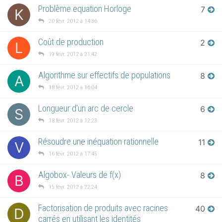
Problème equation Horloge
7
K
20 févr. 2012 à 14:36
Coût de production
2
L
19 févr. 2012 à 21:42
Algorithme sur effectifs de populations
8
A
18 févr. 2012 à 16:04
Longueur d'un arc de cercle
6
S
18 févr. 2012 à 12:23
Résoudre une inéquation rationnelle
11
V
16 févr. 2012 à 17:45
Algobox- Valeurs de f(x)
8
B
15 févr. 2012 à 22:24
Factorisation de produits avec racines
40
D
carrés en utilisant les identités