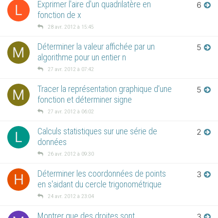
Exprimer l'aire d'un quadrilatère en
6
L
fonction de x
28 avr. 2012 à 15:45
Déterminer la valeur affichée par un
5
M
algorithme pour un entier n
27 avr. 2012 à 07:42
Tracer la représentation graphique d'une
5
M
fonction et déterminer signe
27 avr. 2012 à 06:02
Calculs statistiques sur une série de
2
L
données
26 avr. 2012 à 09:30
Déterminer les coordonnées de points
3
H
en s'aidant du cercle trigonométrique
24 avr. 2012 à 23:04
Montrer que des droites sont
3