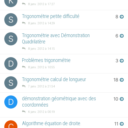
K
8 janv. 2012 à 17:27
Trigonométrie petite difficulté
8
S
8 janv. 2012 à 14:29
Trigonométrie avec Démonstration
6
S
Quadrilatère
8 janv. 2012 à 14:15
Problèmes trigonométrie
3
D
8 janv. 2012 à 10:55
Trigonométrie calcul de longueur
18
S
7 janv. 2012 à 21:54
démonstration géométrique avec des
10
D
coordonnées
6 janv. 2012 à 00:19
Algorithme équation de droite.
11
C