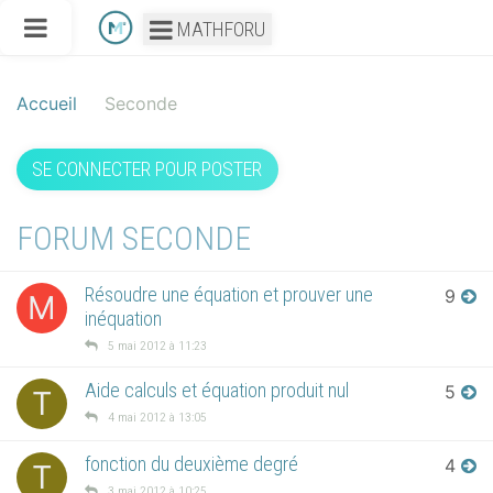
MATHFORU
Accueil
Seconde
SE CONNECTER POUR POSTER
FORUM SECONDE
Résoudre une équation et prouver une
9
M
inéquation
5 mai 2012 à 11:23
Aide calculs et équation produit nul
5
T
4 mai 2012 à 13:05
fonction du deuxième degré
4
T
3 mai 2012 à 10:25