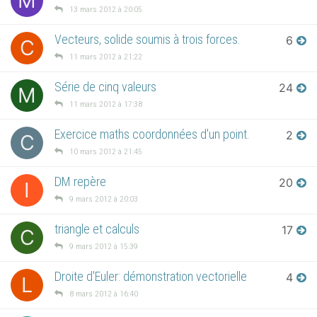
M
13 mars 2012 à 20:05
Vecteurs, solide soumis à trois forces.
6
C
11 mars 2012 à 21:22
Série de cinq valeurs
24
M
11 mars 2012 à 17:38
Exercice maths coordonnées d'un point.
2
C
10 mars 2012 à 21:45
DM repère
20
I
9 mars 2012 à 20:03
triangle et calculs
17
C
9 mars 2012 à 15:39
Droite d'Euler: démonstration vectorielle
4
L
8 mars 2012 à 16:40