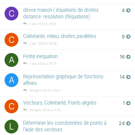
devoir maison ( équations de droites.
4
C
distance. resolution d'équations)
1 avr. 2012 à 16:01
Colinéarité, milieu, droites parallèles
9
C
1 avr. 2012 à 15:28
Petite inequation
16
A
1 avr. 2012 à 13:13
Représentation graphique de fonctions
14
A
affines
30 mars 2012 à 16:51
Vecteurs, Colinéarité, Points alignés
1
C
29 mars 2012 à 11:32
Déterminer les coordonnées de points à
24
L
l'aide des vecteurs