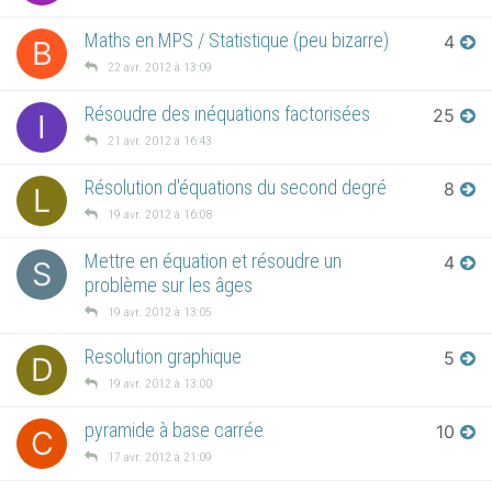
Maths en MPS / Statistique (peu bizarre)
4
B
22 avr. 2012 à 13:09
Résoudre des inéquations factorisées
25
I
21 avr. 2012 à 16:43
Résolution d'équations du second degré
8
L
19 avr. 2012 à 16:08
Mettre en équation et résoudre un
4
S
problème sur les âges
19 avr. 2012 à 13:05
Resolution graphique
5
D
19 avr. 2012 à 13:00
pyramide à base carrée
10
C
17 avr. 2012 à 21:09