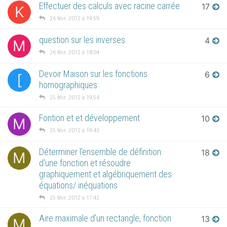
Effectuer des calculs avec racine carrée
17
K
26 févr. 2012 à 19:59
question sur les inverses
4
M
26 févr. 2012 à 18:04
Devoir Maison sur les fonctions
6
[
homographiques
25 févr. 2012 à 19:54
Fontion et et développement
10
M
25 févr. 2012 à 19:43
Déterminer l'ensemble de définition
18
M
d'une fonction et résoudre
graphiquement et algébriquement des
équations/ inéquations
25 févr. 2012 à 17:42
Aire maximale d'un rectangle, fonction
13
M