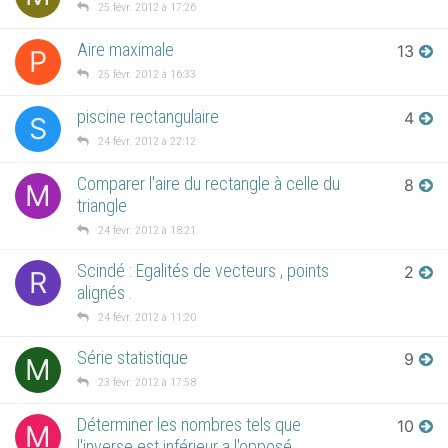
25 févr. 2012 à 17:26
Aire maximale
13
P
25 févr. 2012 à 16:33
piscine rectangulaire
4
S
24 févr. 2012 à 22:12
Comparer l'aire du rectangle à celle du
8
M
triangle
24 févr. 2012 à 18:21
Scindé : Egalités de vecteurs , points
2
R
alignés .
24 févr. 2012 à 11:20
Série statistique
9
M
23 févr. 2012 à 17:58
Déterminer les nombres tels que
10
M
l'inverse est inférieur a l'opposé