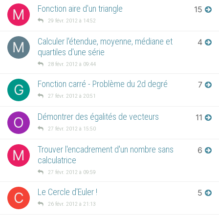
Fonction aire d'un triangle
15
M
29 févr. 2012 à 14:52
Calculer l'étendue, moyenne, médiane et
4
M
quartiles d'une série
28 févr. 2012 à 09:44
Fonction carré - Problème du 2d degré
7
G
27 févr. 2012 à 20:51
Démontrer des égalités de vecteurs
11
O
27 févr. 2012 à 15:50
Trouver l'encadrement d'un nombre sans
6
M
calculatrice
27 févr. 2012 à 09:59
Le Cercle d'Euler !
5
C
26 févr. 2012 à 21:13